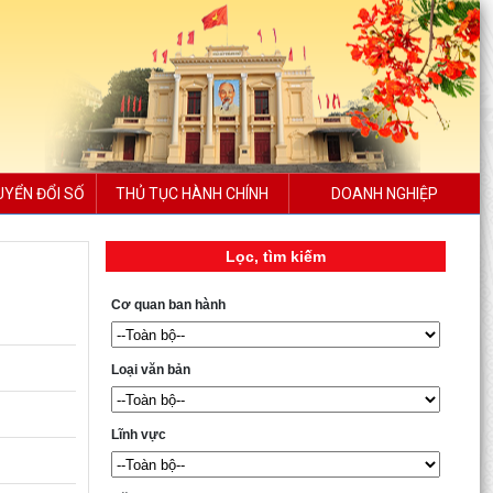
UYỂN ĐỔI SỐ
THỦ TỤC HÀNH CHÍNH
DOANH NGHIỆP
Lọc, tìm kiếm
Cơ quan ban hành
Loại văn bản
Lĩnh vực