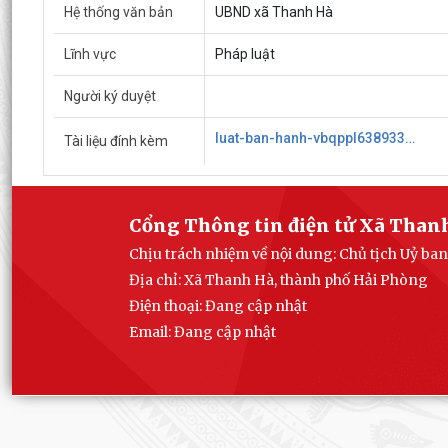
Hệ thống văn bản
UBND xã Thanh Hà
Lĩnh vực
Pháp luật
Người ký duyệt
luat-ban-hanh-vbqppl638933526448999426.pdf
Tài liệu đính kèm
Cổng Thông tin điện tử Xã Than
Chịu trách nhiệm về nội dung: Chủ tịch Uỷ b
Địa chỉ: Xã Thanh Hà, thành phố Hải Phòng
Điện thoại: Đang cập nhật
Email:
Đang cập nhật