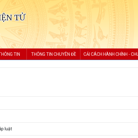
IỆN TỬ
THÔNG TIN
THÔNG TIN CHUYÊN ĐỀ
CẢI CÁCH HÀNH CHÍNH - CH
p luật