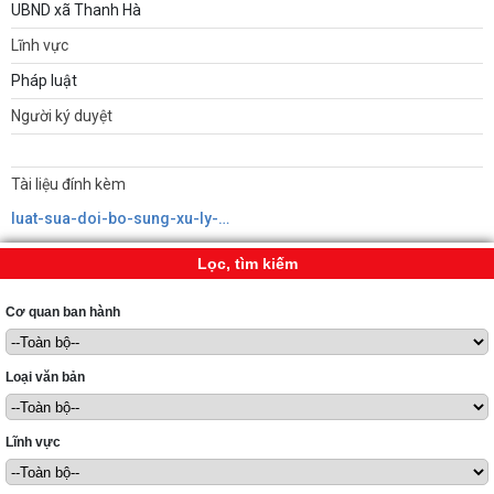
UBND xã Thanh Hà
Lĩnh vực
Pháp luật
Người ký duyệt
Tài liệu đính kèm
luat-sua-doi-bo-sung-xu-ly-vi-pham-hanh-chinh638935372280010532.docx
Lọc, tìm kiếm
Cơ quan ban hành
Loại văn bản
Lĩnh vực