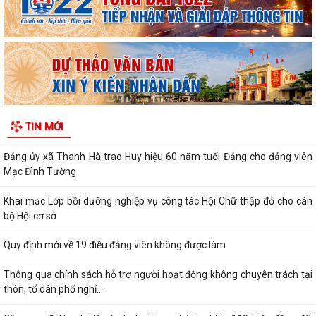
chính công xã Thanh Hà
Thông báo kết quả Kỳ họp thứ 3 (Kỳ họp thường lệ giữa năm 2026)
HĐND thành phố khóa XVII, nhiệm kỳ...
Chương trình tặng hàng viện trợ cho phụ nữ xã Thanh Hà.
HĐND xã Thanh Hà tổ chức kỳ họp thứ 3 - HĐND xã khóa II, nhiệm kỳ
TIN MỚI
2026-2031
Đảng ủy xã Thanh Hà trao Huy hiệu 60 năm tuổi Đảng cho đảng viên
Mạc Đình Tường
Khai mạc Lớp bồi dưỡng nghiệp vụ công tác Hội Chữ thập đỏ cho cán
bộ Hội cơ sở
Quy định mới về 19 điều đảng viên không được làm
Thông qua chính sách hỗ trợ người hoạt động không chuyên trách tại
thôn, tổ dân phố nghỉ...