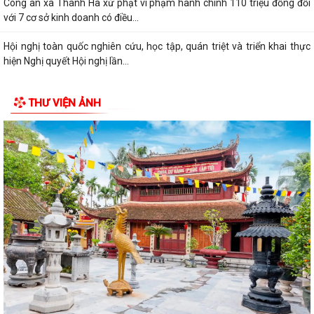
Công an xã Thanh Hà xử phạt vi phạm hành chính 110 triệu đồng đối
với 7 cơ sở kinh doanh có điều...
Hội nghị toàn quốc nghiên cứu, học tập, quán triệt và triển khai thực
hiện Nghị quyết Hội nghị lần...
Ban đại diện Hội đồng quản trị Ngân hàng Chính sách xã hội xã Thanh
THƯ VIỆN ẢNH
Hà họp phiên thường kỳ Quý II...
Khai mạc Lớp bồi dưỡng cập nhật kiến thức cho cán bộ Hội Liên hiệp
Phụ nữ cơ sở năm 2026
Công an thành phố Hải Phòng khai giảng lớp bồi dưỡng nghiệp vụ cho
lực lượng tham gia bảo vệ an...
Lịch làm việc của Thường trực HĐND xã và Lãnh đạo UBND xã từ ngày
27/7/2026 đến ngày 31/7/2026
Thanh Hà tổ chức Lễ thắp nến tri ân các Anh hùng Liệt sĩ.
Ủy ban MTTQ Việt Nam xã Thanh Hà trao tặng di ảnh phục dựng và
quà tri ân các gia đình liệt sĩ