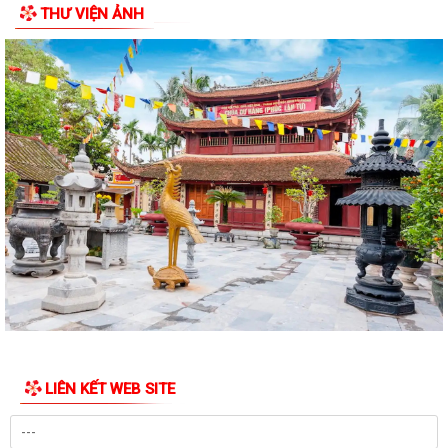
THƯ VIỆN ẢNH
2026-2031
Đảng ủy xã Thanh Hà trao Huy hiệu 60 năm tuổi Đảng cho đảng viên
Mạc Đình Tường
Khai mạc Lớp bồi dưỡng nghiệp vụ công tác Hội Chữ thập đỏ cho cán
bộ Hội cơ sở
Quy định mới về 19 điều đảng viên không được làm
Thông qua chính sách hỗ trợ người hoạt động không chuyên trách tại
thôn, tổ dân phố nghỉ...
Công an xã Thanh Hà xử phạt vi phạm hành chính 110 triệu đồng đối
với 7 cơ sở kinh doanh có điều...
Hội nghị toàn quốc nghiên cứu, học tập, quán triệt và triển khai thực
hiện Nghị quyết Hội nghị lần...
LIÊN KẾT WEB SITE
Ban đại diện Hội đồng quản trị Ngân hàng Chính sách xã hội xã Thanh
Hà họp phiên thường kỳ Quý II...