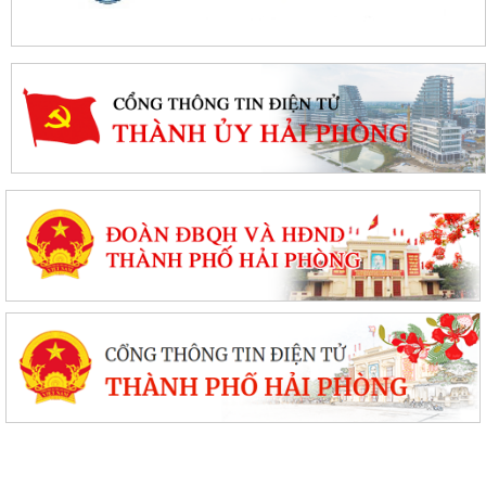
Thanh Hà đẩy mạnh triển khai Nghị quyết số 57-NQ/TW, tạo đột phá về
khoa học, công nghệ và chuyển...