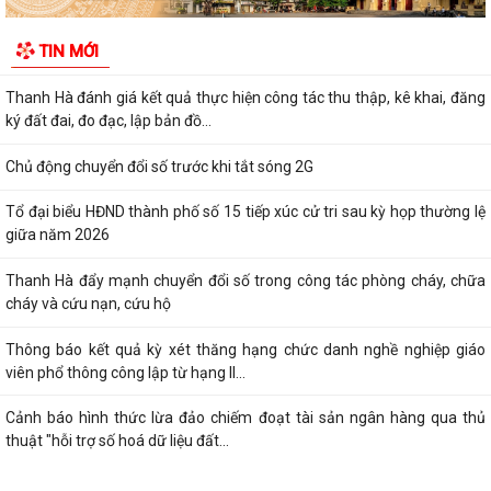
Thông báo kết quả kỳ xét thăng hạng chức danh nghề nghiệp giáo
TIN MỚI
viên phổ thông công lập từ hạng II...
Cảnh báo hình thức lừa đảo chiếm đoạt tài sản ngân hàng qua thủ
thuật "hỗi trợ số hoá dữ liệu đất...
Hải Phòng giảm thời gian giải quyết từ 50% trở lên hơn 1.900 thủ tục
hành chính
Lịch làm việc của Thường trực HĐND xã và Lãnh đạo UBND xã từ ngày
03/8/2026 đến ngày 07/8/2026
Danh mục thủ tục hành chính thực hiện tại Trung tâm phục vụ hành
chính công xã Thanh Hà
Thông báo kết quả Kỳ họp thứ 3 (Kỳ họp thường lệ giữa năm 2026)
HĐND thành phố khóa XVII, nhiệm kỳ...
Chương trình tặng hàng viện trợ cho phụ nữ xã Thanh Hà.
HĐND xã Thanh Hà tổ chức kỳ họp thứ 3 - HĐND xã khóa II, nhiệm kỳ