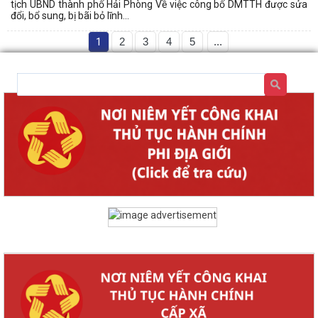
tịch UBND thành phố Hải Phòng Về việc công bố DMTTH được sửa
đổi, bổ sung, bị bãi bỏ lĩnh...
1
2
3
4
5
...