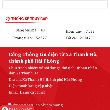
LIÊN KẾT WEB SITE
THỐNG KÊ TRUY CẬP
Đang online:
40
Hôm nay:
7,033
Trong tuần:
52,677
Tất cả:
2,810,239
Đã kết nối EMC