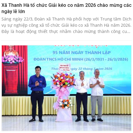
Xã Thanh Hà tổ chức Giải kéo co năm 2026 chào mừng các
ngày lễ lớn
Sáng ngày 22/3, Đoàn xã Thanh Hà phối hợp với Trung tâm Dịch
vụ sự nghiệp công xã tổ chức Giải kéo co xã Thanh Hà năm 2026.
Đây là hoạt động thiết thực nhằm chào mừng thành công cuộc
bầu cử đại biểu Quốc hội và HĐND các cấp nhiệm kỳ 2026–2031;
kỷ niệm 95 năm ngày thành lập Đoàn TNCS Hồ Chí Minh
(26/3/1931 – 26/3/2026) và 80 năm Ngày truyền thống ngành Thể
dục – Thể thao Việt Nam (27/3/1946 – 27/3/2026).