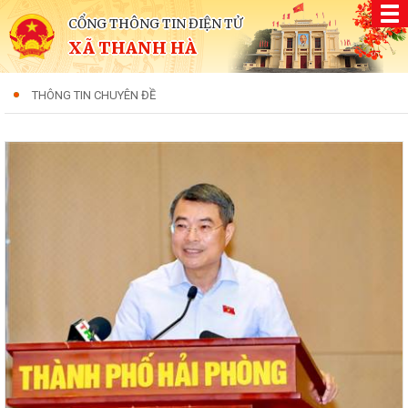
CỔNG THÔNG TIN ĐIỆN TỬ
XÃ THANH HÀ
THÔNG TIN CHUYÊN ĐỀ