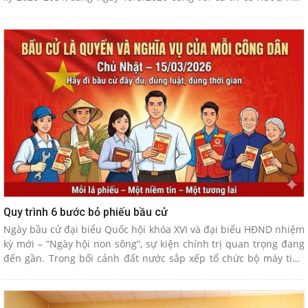
26.000 cử tri của xã Thanh Hà nô nức tham gia bầu cử đại biểu
Quốc hội và đại biểu Hội đồng nhân dân các cấp nhiệm kỳ 2026 –
2031.
Quy trình 6 bước bỏ phiếu bầu cử
Ngày bầu cử đại biểu Quốc hội khóa XVI và đại biểu HĐND nhiệm
kỳ mới – “Ngày hội non sông”, sự kiện chính trị quan trọng đang
đến gần. Trong bối cảnh đất nước sắp xếp tổ chức bộ máy tinh
gọn, vận hành theo mô hình chính quyền địa phương 2 cấp, yêu
cầu nâng cao chất lượng đại biểu dân cử càng được đặt ra rõ nét
hơn. Để cuộc bầu cử diễn ra dân chủ, đúng pháp luật, mỗi cử tri