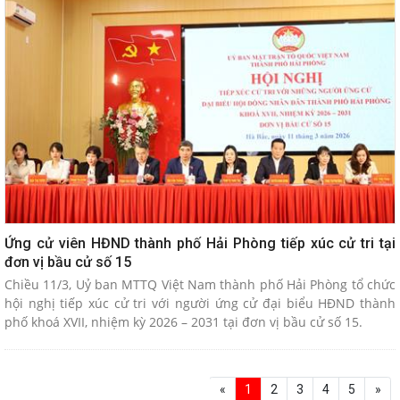
cần nắm rõ quy trình bỏ phiếu như sau:
Ứng cử viên HĐND thành phố Hải Phòng tiếp xúc cử tri tại
đơn vị bầu cử số 15
Chiều 11/3, Uỷ ban MTTQ Việt Nam thành phố Hải Phòng tổ chức
hội nghị tiếp xúc cử tri với người ứng cử đại biểu HĐND thành
phố khoá XVII, nhiệm kỳ 2026 – 2031 tại đơn vị bầu cử số 15.
«
1
2
3
4
5
»