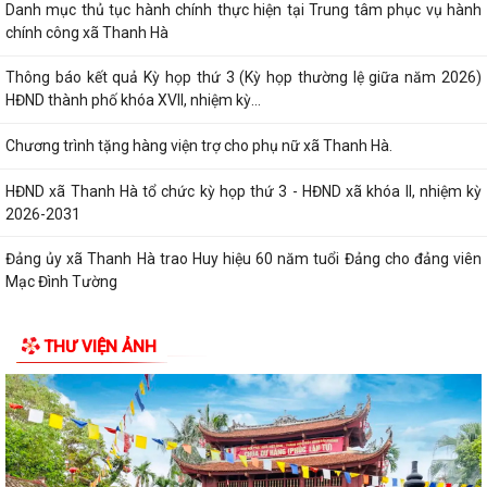
Danh mục thủ tục hành chính thực hiện tại Trung tâm phục vụ hành
chính công xã Thanh Hà
Thông báo kết quả Kỳ họp thứ 3 (Kỳ họp thường lệ giữa năm 2026)
HĐND thành phố khóa XVII, nhiệm kỳ...
Chương trình tặng hàng viện trợ cho phụ nữ xã Thanh Hà.
HĐND xã Thanh Hà tổ chức kỳ họp thứ 3 - HĐND xã khóa II, nhiệm kỳ
2026-2031
Đảng ủy xã Thanh Hà trao Huy hiệu 60 năm tuổi Đảng cho đảng viên
Mạc Đình Tường
Khai mạc Lớp bồi dưỡng nghiệp vụ công tác Hội Chữ thập đỏ cho cán
THƯ VIỆN ẢNH
bộ Hội cơ sở
Quy định mới về 19 điều đảng viên không được làm
Thông qua chính sách hỗ trợ người hoạt động không chuyên trách tại
thôn, tổ dân phố nghỉ...