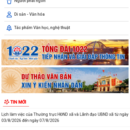
Người phát ngôn
Di sản - Văn hóa
Tổ đại biểu HĐND thành phố số 15 tiếp xúc cử tri sau kỳ họp thường lệ
Tác phẩm Văn học, nghệ thuật
giữa năm 2026
Thanh Hà đẩy mạnh chuyển đổi số trong công tác phòng cháy, chữa
cháy và cứu nạn, cứu hộ
Thông báo kết quả kỳ xét thăng hạng chức danh nghề nghiệp giáo
viên phổ thông công lập từ hạng II...
Cảnh báo hình thức lừa đảo chiếm đoạt tài sản ngân hàng qua thủ
thuật "hỗi trợ số hoá dữ liệu đất...
Hải Phòng giảm thời gian giải quyết từ 50% trở lên hơn 1.900 thủ tục
TIN MỚI
hành chính
Lịch làm việc của Thường trực HĐND xã và Lãnh đạo UBND xã từ ngày
03/8/2026 đến ngày 07/8/2026