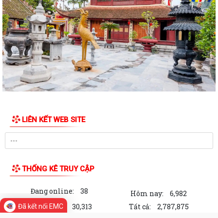
Công an xã Thanh Hà xử phạt vi phạm hành chính 110 triệu đồng đối
với 7 cơ sở kinh doanh có điều...
Hội nghị toàn quốc nghiên cứu, học tập, quán triệt và triển khai thực
hiện Nghị quyết Hội nghị lần...
Ban đại diện Hội đồng quản trị Ngân hàng Chính sách xã hội xã Thanh
Hà họp phiên thường kỳ Quý II...
Khai mạc Lớp bồi dưỡng cập nhật kiến thức cho cán bộ Hội Liên hiệp
Phụ nữ cơ sở năm 2026
LIÊN KẾT WEB SITE
Công an thành phố Hải Phòng khai giảng lớp bồi dưỡng nghiệp vụ cho
lực lượng tham gia bảo vệ an...
Lịch làm việc của Thường trực HĐND xã và Lãnh đạo UBND xã từ ngày
THỐNG KÊ TRUY CẬP
27/7/2026 đến ngày 31/7/2026
Đang online:
38
Thanh Hà tổ chức Lễ thắp nến tri ân các Anh hùng Liệt sĩ.
Hôm nay:
6,982
Trong tuần:
30,313
Tất cả:
2,787,875
Đã kết nối EMC
Ủy ban MTTQ Việt Nam xã Thanh Hà trao tặng di ảnh phục dựng và