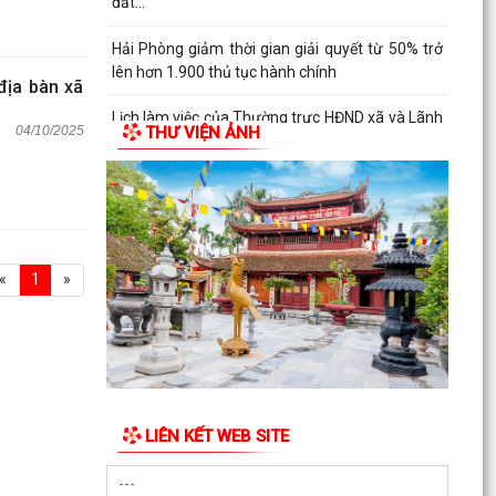
đất...
Hải Phòng giảm thời gian giải quyết từ 50% trở
lên hơn 1.900 thủ tục hành chính
địa bàn xã
Lịch làm việc của Thường trực HĐND xã và Lãnh
04/10/2025
THƯ VIỆN ẢNH
đạo UBND xã từ ngày 03/8/2026 đến ngày
07/8/2026
«
1
»
LIÊN KẾT WEB SITE