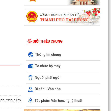
Cảnh báo hình thức lừa đảo chiếm đoạt tài sản
GIỚI THIỆU CHUNG
ngân hàng qua thủ thuật "hỗi trợ số hoá dữ liệu
đất...
Thông tin chung
Danh mục thủ tục hành chính thực hiện tại
Trung tâm phục vụ hành chính công xã Thanh
Tổ chức bộ máy
Hà
Người phát ngôn
Thông báo kết quả Kỳ họp thứ 3 (Kỳ họp thường
lệ giữa năm 2026) HĐND thành phố khóa XVII,
Di sản - Văn hóa
nhiệm kỳ...
ịa phương năm
Chương trình tặng hàng viện trợ cho phụ nữ xã
Tác phẩm Văn học, nghệ thuật
Thanh Hà.