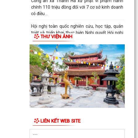
lần...
Ban đại diện Hội đồng quản trị Ngân hàng Chính
sách xã hội xã Thanh Hà họp phiên thường kỳ
Quý II...
THƯ VIỆN ẢNH
Khai mạc Lớp bồi dưỡng cập nhật kiến thức cho
cán bộ Hội Liên hiệp Phụ nữ cơ sở năm 2026
Công an thành phố Hải Phòng khai giảng lớp bồi
dưỡng nghiệp vụ cho lực lượng tham gia bảo vệ
an...
Thanh Hà tổ chức Lễ thắp nến tri ân các Anh
hùng Liệt sĩ.
Ủy ban MTTQ Việt Nam xã Thanh Hà trao tặng
di ảnh phục dựng và quà tri ân các gia đình liệt sĩ
LIÊN KẾT WEB SITE
Ban Công tác 35 Đảng ủy xã sơ kết công tác 6
tháng đầu năm 2026