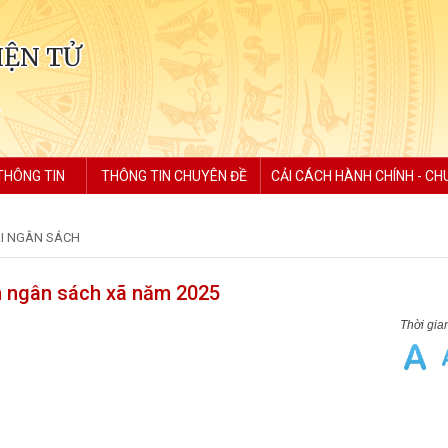
IỆN TỬ
THÔNG TIN
THÔNG TIN CHUYÊN ĐỀ
CẢI CÁCH HÀNH CHÍNH - CH
I NGÂN SÁCH
án ngân sách xã năm 2025