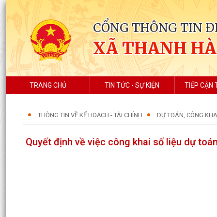
CỔNG THÔNG TIN Đ
XÃ THANH HÀ
TRANG CHỦ
TIN TỨC - SỰ KIỆN
TIẾP CẬN 
THÔNG TIN VỀ KẾ HOẠCH - TÀI CHÍNH
DỰ TOÁN, CÔNG KHA
Quyết định về việc công khai số liệu dự to