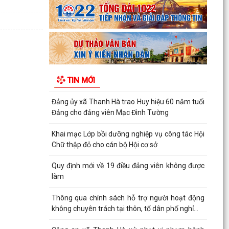
HĐND xã Thanh Hà tổ chức kỳ họp thứ 3 - HĐND
xã khóa II, nhiệm kỳ 2026-2031
Đảng ủy xã Thanh Hà trao Huy hiệu 60 năm tuổi
Đảng cho đảng viên Mạc Đình Tường
Khai mạc Lớp bồi dưỡng nghiệp vụ công tác Hội
TIN MỚI
Chữ thập đỏ cho cán bộ Hội cơ sở
Quy định mới về 19 điều đảng viên không được
làm
Thông qua chính sách hỗ trợ người hoạt động
không chuyên trách tại thôn, tổ dân phố nghỉ...
Công an xã Thanh Hà xử phạt vi phạm hành
chính 110 triệu đồng đối với 7 cơ sở kinh doanh
có điều...
Hội nghị toàn quốc nghiên cứu, học tập, quán
triệt và triển khai thực hiện Nghị quyết Hội nghị