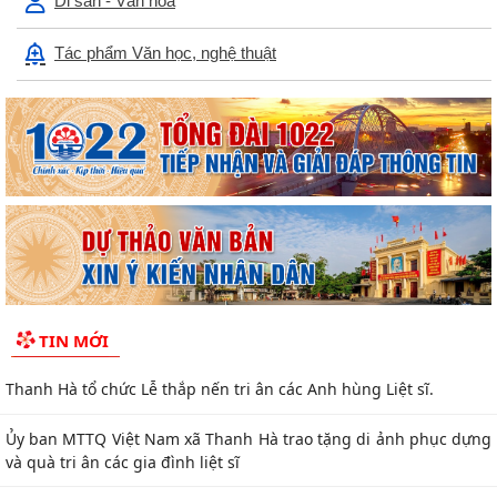
Di sản - Văn hóa
Hội nghị toàn quốc nghiên cứu, học tập, quán triệt và triển khai
thực hiện Nghị quyết Hội nghị lần...
Tác phẩm Văn học, nghệ thuật
Ban đại diện Hội đồng quản trị Ngân hàng Chính sách xã hội xã
Thanh Hà họp phiên thường kỳ Quý II...
Khai mạc Lớp bồi dưỡng cập nhật kiến thức cho cán bộ Hội Liên
hiệp Phụ nữ cơ sở năm 2026
Công an thành phố Hải Phòng khai giảng lớp bồi dưỡng nghiệp
vụ cho lực lượng tham gia bảo vệ an...
Lịch làm việc của Thường trực HĐND xã và Lãnh đạo UBND xã từ
TIN MỚI
ngày 27/7/2026 đến ngày 31/7/2026
Thanh Hà tổ chức Lễ thắp nến tri ân các Anh hùng Liệt sĩ.
Ủy ban MTTQ Việt Nam xã Thanh Hà trao tặng di ảnh phục dựng
và quà tri ân các gia đình liệt sĩ