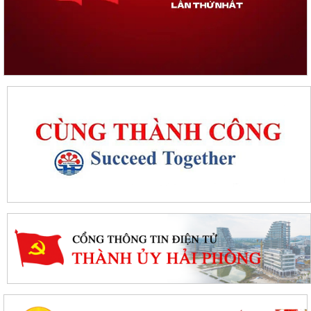
thường lệ giữa năm 2026
Thanh Hà đẩy mạnh chuyển đổi số trong công tác phòng cháy,
chữa cháy và cứu nạn, cứu hộ
Thông báo kết quả kỳ xét thăng hạng chức danh nghề nghiệp
giáo viên phổ thông công lập từ hạng II...
Cảnh báo hình thức lừa đảo chiếm đoạt tài sản ngân hàng qua
thủ thuật "hỗi trợ số hoá dữ liệu đất...
Hải Phòng giảm thời gian giải quyết từ 50% trở lên hơn 1.900
thủ tục hành chính
Lịch làm việc của Thường trực HĐND xã và Lãnh đạo UBND xã từ
ngày 03/8/2026 đến ngày 07/8/2026
Danh mục thủ tục hành chính thực hiện tại Trung tâm phục vụ
hành chính công xã Thanh Hà
Thông báo kết quả Kỳ họp thứ 3 (Kỳ họp thường lệ giữa năm