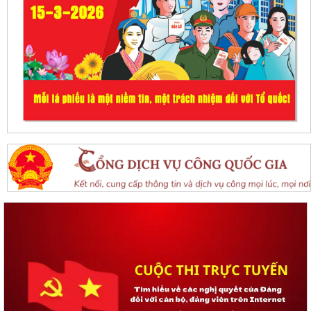
Tổ đại biểu HĐND thành phố số 15 tiếp xúc cử tri sau kỳ họp