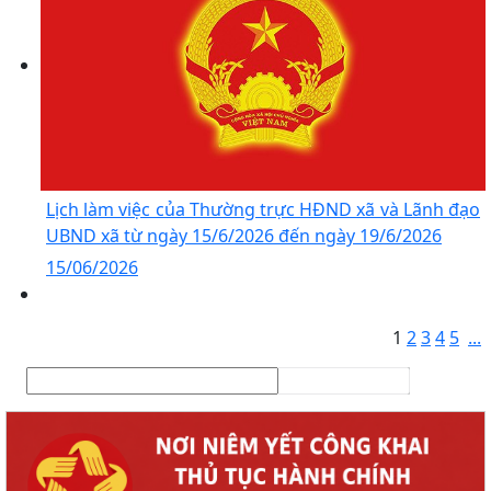
Lịch làm việc của Thường trực HĐND xã và Lãnh đạo
UBND xã từ ngày 15/6/2026 đến ngày 19/6/2026
15/06/2026
1
2
3
4
5
...