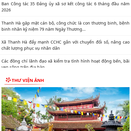
Ban Công tác 35 Đảng ủy xã sơ kết công tác 6 tháng đầu năm
2026
Thanh Hà gặp mặt cán bộ, công chức là con thương binh, bệnh
binh nhân kỷ niệm 79 năm Ngày Thương...
Xã Thanh Hà đẩy mạnh CCHC gắn với chuyển đổi số, nâng cao
chất lượng phục vụ nhân dân
Các đồng chí lãnh đạo xã kiểm tra tình hình hoạt động bến, bãi
ven sông trên địa bàn
THƯ VIỆN ẢNH
Ban Chỉ huy Quân sự xã thăm, tặng quà 5 gia đình người có
công tiêu biểu
Công an xã Thanh Hà đẩy mạnh tuyên truyền, vận động giao
nộp vũ khí, vật liệu nổ, công cụ hỗ trợ
Xã Thanh Hà tiếp nhận và trao quà ủng hộ cho gia đình chính
sách nhân kỉ niệm 79 năm ngày Thương...