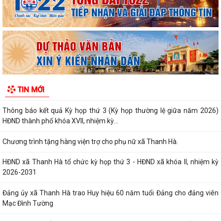
Hải Phòng giảm thời gian giải quyết từ 50% trở lên hơn 1.900 thủ tục
hành chính
Lịch làm việc của Thường trực HĐND xã và Lãnh đạo UBND xã từ ngày
03/8/2026 đến ngày 07/8/2026
Danh mục thủ tục hành chính thực hiện tại Trung tâm phục vụ hành
TIN MỚI
chính công xã Thanh Hà
Thông báo kết quả Kỳ họp thứ 3 (Kỳ họp thường lệ giữa năm 2026)
HĐND thành phố khóa XVII, nhiệm kỳ...
Chương trình tặng hàng viện trợ cho phụ nữ xã Thanh Hà.
HĐND xã Thanh Hà tổ chức kỳ họp thứ 3 - HĐND xã khóa II, nhiệm kỳ
2026-2031
Đảng ủy xã Thanh Hà trao Huy hiệu 60 năm tuổi Đảng cho đảng viên
Mạc Đình Tường