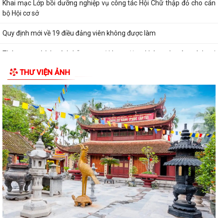
Khai mạc Lớp bồi dưỡng nghiệp vụ công tác Hội Chữ thập đỏ cho cán
bộ Hội cơ sở
Quy định mới về 19 điều đảng viên không được làm
Thông qua chính sách hỗ trợ người hoạt động không chuyên trách tại
thôn, tổ dân phố nghỉ...
THƯ VIỆN ẢNH
Công an xã Thanh Hà xử phạt vi phạm hành chính 110 triệu đồng đối
với 7 cơ sở kinh doanh có điều...
Hội nghị toàn quốc nghiên cứu, học tập, quán triệt và triển khai thực
hiện Nghị quyết Hội nghị lần...
Ban đại diện Hội đồng quản trị Ngân hàng Chính sách xã hội xã Thanh
Hà họp phiên thường kỳ Quý II...
Khai mạc Lớp bồi dưỡng cập nhật kiến thức cho cán bộ Hội Liên hiệp
Phụ nữ cơ sở năm 2026
Công an thành phố Hải Phòng khai giảng lớp bồi dưỡng nghiệp vụ cho
lực lượng tham gia bảo vệ an...