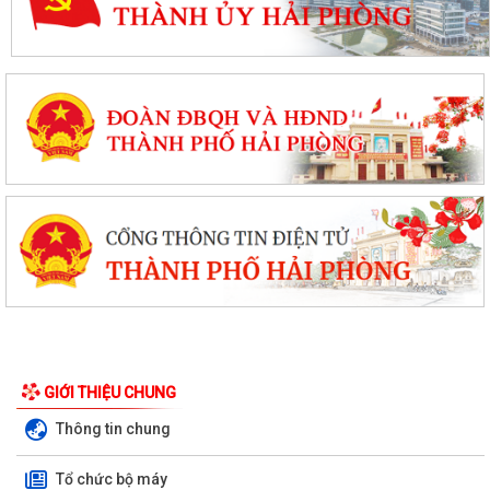
Thanh Hà đẩy mạnh triển khai Nghị quyết số 57-NQ/TW, tạo đột phá về
khoa học, công nghệ và chuyển...
Khai mạc Lớp bồi dưỡng cập nhật kiến thức về công tác xây dựng
Đảng cho đội ngũ Bí thư, Phó Bí thư...
GIỚI THIỆU CHUNG
Thanh Hà: Chính quyền thân thiện, tận tâm phục vụ nhân dân
Thông tin chung
Thanh Hà: Phấn đấu tạo chuyển biến mạnh mẽ về chất lượng giáo dục
Tổ chức bộ máy
trong năm học 2026 - 2027