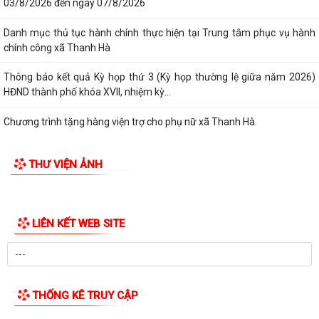
hành chính
Lịch làm việc của Thường trực HĐND xã và Lãnh đạo UBND xã từ ngày
03/8/2026 đến ngày 07/8/2026
Danh mục thủ tục hành chính thực hiện tại Trung tâm phục vụ hành
chính công xã Thanh Hà
Thông báo kết quả Kỳ họp thứ 3 (Kỳ họp thường lệ giữa năm 2026)
HĐND thành phố khóa XVII, nhiệm kỳ...
Chương trình tặng hàng viện trợ cho phụ nữ xã Thanh Hà.
HĐND xã Thanh Hà tổ chức kỳ họp thứ 3 - HĐND xã khóa II, nhiệm kỳ
THƯ VIỆN ẢNH
2026-2031
Đảng ủy xã Thanh Hà trao Huy hiệu 60 năm tuổi Đảng cho đảng viên
Mạc Đình Tường
LIÊN KẾT WEB SITE
Khai mạc Lớp bồi dưỡng nghiệp vụ công tác Hội Chữ thập đỏ cho cán
bộ Hội cơ sở