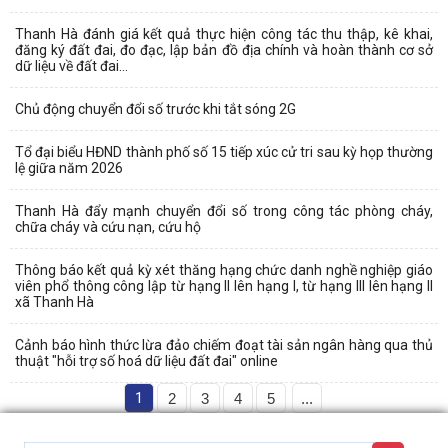
Thanh Hà đánh giá kết quả thực hiện công tác thu thập, kê khai,
đăng ký đất đai, đo đạc, lập bản đồ địa chính và hoàn thành cơ sở
dữ liệu về đất đai...
Chủ động chuyển đổi số trước khi tắt sóng 2G
Tổ đại biểu HĐND thành phố số 15 tiếp xúc cử tri sau kỳ họp thường
lệ giữa năm 2026
Thanh Hà đẩy mạnh chuyển đổi số trong công tác phòng cháy,
chữa cháy và cứu nạn, cứu hộ
Thông báo kết quả kỳ xét thăng hạng chức danh nghề nghiệp giáo
viên phổ thông công lập từ hạng II lên hạng I, từ hạng III lên hạng II
xã Thanh Hà
Cảnh báo hình thức lừa đảo chiếm đoạt tài sản ngân hàng qua thủ
thuật "hỗi trợ số hoá dữ liệu đất đai" online
1
2
3
4
5
...