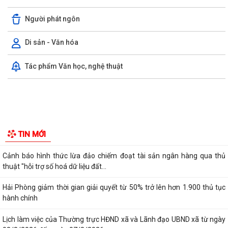
Rút ngắn thời gian giải quyết 7 thủ tục hộ kinh doanh
Người phát ngôn
Thanh Hà đánh giá kết quả thực hiện công tác thu thập, kê khai, đăng
Di sản - Văn hóa
ký đất đai, đo đạc, lập bản đồ...
Tác phẩm Văn học, nghệ thuật
Chủ động chuyển đổi số trước khi tắt sóng 2G
Tổ đại biểu HĐND thành phố số 15 tiếp xúc cử tri sau kỳ họp thường lệ
giữa năm 2026
Thanh Hà đẩy mạnh chuyển đổi số trong công tác phòng cháy, chữa
cháy và cứu nạn, cứu hộ
Thông báo kết quả kỳ xét thăng hạng chức danh nghề nghiệp giáo
TIN MỚI
viên phổ thông công lập từ hạng II...
Cảnh báo hình thức lừa đảo chiếm đoạt tài sản ngân hàng qua thủ
thuật "hỗi trợ số hoá dữ liệu đất...
Hải Phòng giảm thời gian giải quyết từ 50% trở lên hơn 1.900 thủ tục