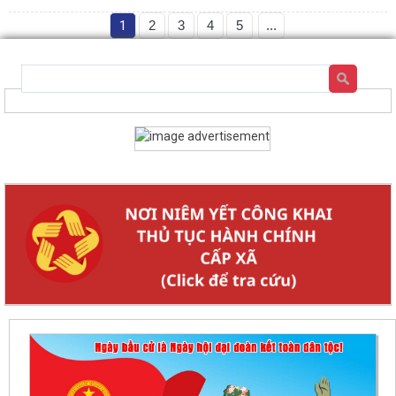
1
2
3
4
5
...