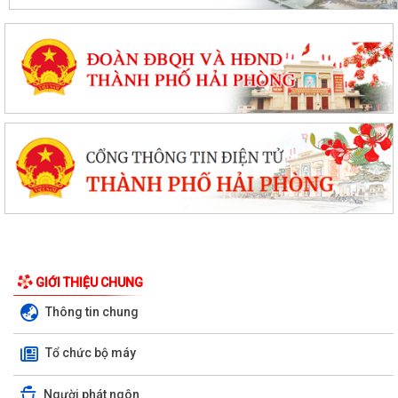
Tổ đại biểu HĐND thành phố số 15 tiếp xúc cử tri sau kỳ họp thường lệ
giữa năm 2026
Thanh Hà đẩy mạnh chuyển đổi số trong công tác phòng cháy, chữa
cháy và cứu nạn, cứu hộ
GIỚI THIỆU CHUNG