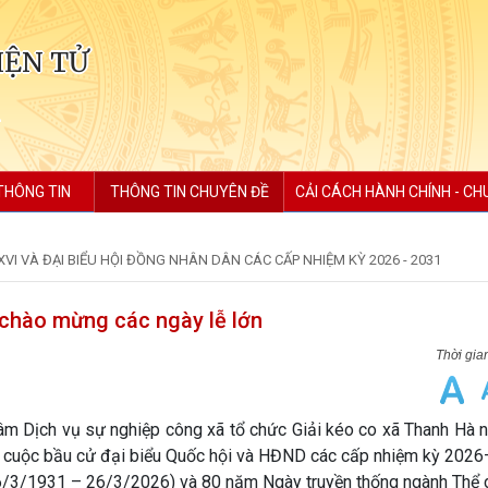
IỆN TỬ
THÔNG TIN
THÔNG TIN CHUYÊN ĐỀ
CẢI CÁCH HÀNH CHÍNH - CH
XVI VÀ ĐẠI BIỂU HỘI ĐỒNG NHÂN DÂN CÁC CẤP NHIỆM KỲ 2026 - 2031
 chào mừng các ngày lễ lớn
âm Dịch vụ sự nghiệp công xã tổ chức Giải kéo co xã Thanh Hà 
g cuộc bầu cử đại biểu Quốc hội và HĐND các cấp nhiệm kỳ 2026
6/3/1931 – 26/3/2026) và 80 năm Ngày truyền thống ngành Thể 