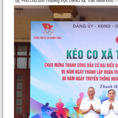
uỷ, Phó Chủ tịch Thường trực UBND xã; Trần Minh Đức -