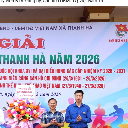
 Ủy viên BTV Đảng ủy, Chủ tịch UBMTTQ Việt Nam xã.