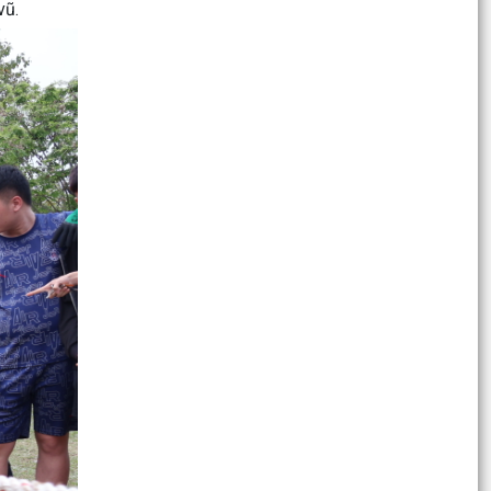
kỷ luật của Đảng 6 tháng đầu năm, triển khai
vũ.
nhiệm vụ...
Lịch làm việc của Thường trực HĐND xã và Lãnh
đạo UBND xã từ ngày 20/7/2026 đến ngày
24/7/2026
THÔNG BÁO TUYỂN CHỌN THỰC TẬP SINH ĐI
THỰC TẬP KỸ THUẬT TẠI NHẬT BẢN THEO
CHƯƠNG TRÌNH IM...
Thanh Hà khai giảng lớp bồi dưỡng kiến thức
quốc phòng – an ninh cho đối tượng 4
Tuổi trẻ Thanh Hà ra quân tuần lễ "Đền ơn đáp
nghĩa".
Tuyên truyền về phòng chống tai nạn thương
tích, đuối nước, bạo lực xâm hại, kỹ năng tự bảo
vệ bảo...
Đảng ủy xã Thanh Hà họp Ban Chỉ đạo thực hiện