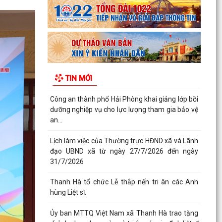
lần...
Ban đại diện Hội đồng quản trị Ngân hàng Chính
sách xã hội xã Thanh Hà họp phiên thường kỳ
Quý II...
Khai mạc Lớp bồi dưỡng cập nhật kiến thức cho
TIN MỚI
cán bộ Hội Liên hiệp Phụ nữ cơ sở năm 2026
Công an thành phố Hải Phòng khai giảng lớp bồi
dưỡng nghiệp vụ cho lực lượng tham gia bảo vệ
an...
Lịch làm việc của Thường trực HĐND xã và Lãnh
đạo UBND xã từ ngày 27/7/2026 đến ngày
31/7/2026
Thanh Hà tổ chức Lễ thắp nến tri ân các Anh
hùng Liệt sĩ.
Ủy ban MTTQ Việt Nam xã Thanh Hà trao tặng