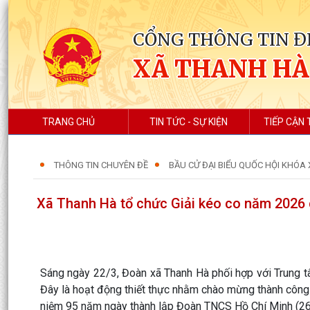
CỔNG THÔNG TIN Đ
XÃ THANH HÀ
TRANG CHỦ
TIN TỨC - SỰ KIỆN
TIẾP CẬN 
THÔNG TIN CHUYÊN ĐỀ
BẦU CỬ ĐẠI BIỂU QUỐC HỘI KHÓA 
Xã Thanh Hà tổ chức Giải kéo co năm 2026
Sáng ngày 22/3, Đoàn xã Thanh Hà phối hợp với Trung t
Đây là hoạt động thiết thực nhằm chào mừng thành côn
niệm 95 năm ngày thành lập Đoàn TNCS Hồ Chí Minh (2