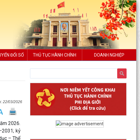
UYỂN ĐỔI SỐ
THỦ TỤC HÀNH CHÍNH
DOANH NGHIỆP
22/03/2026
năm 2026.
–2031; kỷ
dục – Thể