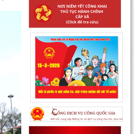
Thanh Hà đánh giá kết quả thực hiện công tác
thu thập, kê khai, đăng ký đất đai, đo đạc, lập
bản đồ...
Chủ động chuyển đổi số trước khi tắt sóng 2G
Tổ đại biểu HĐND thành phố số 15 tiếp xúc cử tri
sau kỳ họp thường lệ giữa năm 2026
Thanh Hà đẩy mạnh chuyển đổi số trong công
tác phòng cháy, chữa cháy và cứu nạn, cứu hộ
Thông báo kết quả kỳ xét thăng hạng chức
danh nghề nghiệp giáo viên phổ thông công lập
từ hạng II...