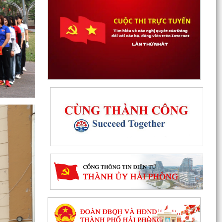
Cảnh báo hình thức lừa đảo chiếm đoạt tài sản
ngân hàng qua thủ thuật "hỗi trợ số hoá dữ liệu
đất...
Hải Phòng giảm thời gian giải quyết từ 50% trở
lên hơn 1.900 thủ tục hành chính
Lịch làm việc của Thường trực HĐND xã và Lãnh
đạo UBND xã từ ngày 03/8/2026 đến ngày
07/8/2026
Danh mục thủ tục hành chính thực hiện tại
Trung tâm phục vụ hành chính công xã Thanh
Hà
Thông báo kết quả Kỳ họp thứ 3 (Kỳ họp thường
lệ giữa năm 2026) HĐND thành phố khóa XVII,
nhiệm kỳ...
Chương trình tặng hàng viện trợ cho phụ nữ xã
Thanh Hà.