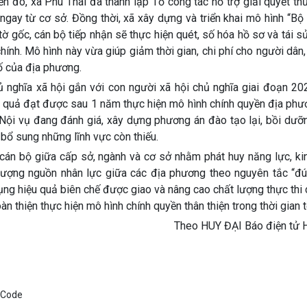
n đó, xã Phú Thái đã thành lập Tổ công tác hỗ trợ giải quyết th
ngay từ cơ sở. Đồng thời, xã xây dựng và triển khai mô hình “B
ờ gốc, cán bộ tiếp nhận sẽ thực hiện quét, số hóa hồ sơ và tái 
 chính. Mô hình này vừa giúp giảm thời gian, chi phí cho người dân
ố của địa phương.
hủ nghĩa xã hội gắn với con người xã hội chủ nghĩa giai đoạn 2
ết quả đạt được sau 1 năm thực hiện mô hình chính quyền địa ph
Sở Nội vụ đang đánh giá, xây dựng phương án đào tạo lại, bồi dư
 bổ sung những lĩnh vực còn thiếu.
g cán bộ giữa cấp sở, ngành và cơ sở nhằm phát huy năng lực, k
 lượng nguồn nhân lực giữa các địa phương theo nguyên tắc “đú
ụng hiệu quả biên chế được giao và nâng cao chất lượng thực thi
 thiện thực hiện mô hình chính quyền thân thiện trong thời gian t
Theo HUY ĐẠI Báo điện tử 