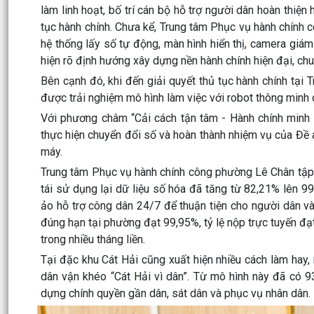
làm linh hoạt, bố trí cán bộ hỗ trợ người dân hoàn thiện
tục hành chính. Chưa kể, Trung tâm Phục vụ hành chính c
hệ thống lấy số tự động, màn hình hiển thị, camera giá
hiện rõ định hướng xây dựng nền hành chính hiện đại, ch
Bên cạnh đó, khi đến giải quyết thủ tục hành chính tạ
được trải nghiệm mô hình làm việc với robot thông min
Với phương châm “Cải cách tận tâm - Hành chính minh
thực hiện chuyển đổi số và hoàn thành nhiệm vụ của Đề á
máy.
Trung tâm Phục vụ hành chính công phường Lê Chân tập t
tái sử dụng lại dữ liệu số hóa đã tăng từ 82,21% lên 99,
ảo hỗ trợ công dân 24/7 để thuận tiện cho người dân và
đúng hạn tại phường đạt 99,95%, tỷ lệ nộp trực tuyến đ
trong nhiều tháng liền.
Tại đặc khu Cát Hải cũng xuất hiện nhiều cách làm hay,
dân vận khéo “Cát Hải vì dân”. Từ mô hình này đã có 9
dựng chính quyền gần dân, sát dân và phục vụ nhân dân.