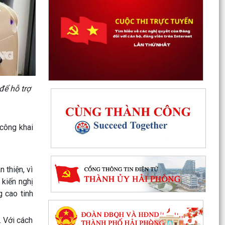
để hỗ trợ
 công khai
 thiện, vì
 kiến nghị
 cao tinh
Rút ngắn thời gian giải quyết 7 thủ tục hộ kinh
doanh
. Với cách