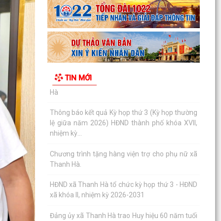
Lịch làm việc của Thường trực HĐND xã và Lãnh
đạo UBND xã từ ngày 03/8/2026 đến ngày
07/8/2026
Danh mục thủ tục hành chính thực hiện tại
Trung tâm phục vụ hành chính công xã Thanh
TIN MỚI
Hà
Thông báo kết quả Kỳ họp thứ 3 (Kỳ họp thường
lệ giữa năm 2026) HĐND thành phố khóa XVII,
nhiệm kỳ...
Chương trình tặng hàng viện trợ cho phụ nữ xã
Thanh Hà.
HĐND xã Thanh Hà tổ chức kỳ họp thứ 3 - HĐND
xã khóa II, nhiệm kỳ 2026-2031
Đảng ủy xã Thanh Hà trao Huy hiệu 60 năm tuổi
Đảng cho đảng viên Mạc Đình Tường