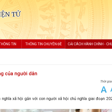
IỆN TỬ
THÔNG TIN
THÔNG TIN CHUYÊN ĐỀ
CẢI CÁCH HÀNH CHÍNH - CH
òng của người dân
hủ nghĩa xã hội gắn với con người xã hội chủ nghĩa giai đoạn 2