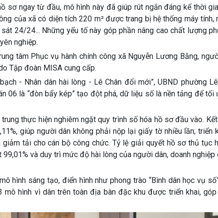
 hồ sơ ngay từ đầu, mô hình này đã giúp rút ngắn đáng kể thời gi
ông của xã có diện tích 220 m² được trang bị hệ thống máy tính,
m sát 24/24... Những yếu tố này góp phần nâng cao chất lượng ph
uyên nghiệp.
i Trung tâm Phục vụ hành chính công xã Nguyễn Lương Bằng, ngườ
h do Tập đoàn MISA cung cấp.
 bạch - Nhân dân hài lòng - Lê Chân đổi mới”, UBND phường Lê
n 06 là “đòn bẩy kép” tạo đột phá, dữ liệu số là nền tảng để tối
rung thực hiện nghiêm ngặt quy trình số hóa hồ sơ đầu vào. Kết 
11%, giúp người dân không phải nộp lại giấy tờ nhiều lần; triển k
 giảm tải cho cán bộ công chức. Tỷ lệ giải quyết hồ sơ thủ tục 
ạt 99,01% và duy trì mức độ hài lòng của người dân, doanh nghiệ
 mô hình sáng tạo, điển hình như phong trào “Bình dân học vụ số
3 mô hình vì dân trên toàn địa bàn đặc khu được triển khai, gó