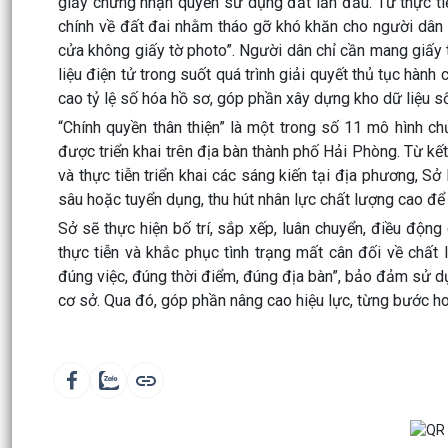
giấy chứng nhận quyền sử dụng đất lần đầu. Từ thực tiễ
chính về đất đai nhằm tháo gỡ khó khăn cho người dân 
cửa không giấy tờ photo”. Người dân chỉ cần mang giấy t
liệu điện tử trong suốt quá trình giải quyết thủ tục hành
cao tỷ lệ số hóa hồ sơ, góp phần xây dựng kho dữ liệu s
“Chính quyền thân thiện” là một trong số 11 mô hình c
được triển khai trên địa bàn thành phố Hải Phòng. Từ k
và thực tiễn triển khai các sáng kiến tại địa phương, 
sâu hoặc tuyển dụng, thu hút nhân lực chất lượng cao để
Sở sẽ thực hiện bố trí, sắp xếp, luân chuyển, điều độn
thực tiễn và khắc phục tình trạng mất cân đối về chất
đúng việc, đúng thời điểm, đúng địa bàn”, bảo đảm sử d
cơ sở. Qua đó, góp phần nâng cao hiệu lực, từng bước hoàn