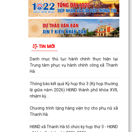
đất...
Hải Phòng giảm thời gian giải quyết từ 50% trở
lên hơn 1.900 thủ tục hành chính
Lịch làm việc của Thường trực HĐND xã và Lãnh
đạo UBND xã từ ngày 03/8/2026 đến ngày
TIN MỚI
07/8/2026
Danh mục thủ tục hành chính thực hiện tại
Trung tâm phục vụ hành chính công xã Thanh
Hà
Thông báo kết quả Kỳ họp thứ 3 (Kỳ họp thường
lệ giữa năm 2026) HĐND thành phố khóa XVII,
nhiệm kỳ...
Chương trình tặng hàng viện trợ cho phụ nữ xã
Thanh Hà.
HĐND xã Thanh Hà tổ chức kỳ họp thứ 3 - HĐND