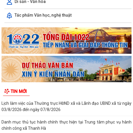
Di sản - Văn hóa
hành chính
Tác phẩm Văn học, nghệ thuật
Lịch làm việc của Thường trực HĐND xã và Lãnh đạo UBND xã từ ngày
03/8/2026 đến ngày 07/8/2026
Danh mục thủ tục hành chính thực hiện tại Trung tâm phục vụ hành
chính công xã Thanh Hà
Thông báo kết quả Kỳ họp thứ 3 (Kỳ họp thường lệ giữa năm 2026)
HĐND thành phố khóa XVII, nhiệm kỳ...
Chương trình tặng hàng viện trợ cho phụ nữ xã Thanh Hà.
HĐND xã Thanh Hà tổ chức kỳ họp thứ 3 - HĐND xã khóa II, nhiệm kỳ
TIN MỚI
2026-2031
Đảng ủy xã Thanh Hà trao Huy hiệu 60 năm tuổi Đảng cho đảng viên
Mạc Đình Tường
Khai mạc Lớp bồi dưỡng nghiệp vụ công tác Hội Chữ thập đỏ cho cán
bộ Hội cơ sở