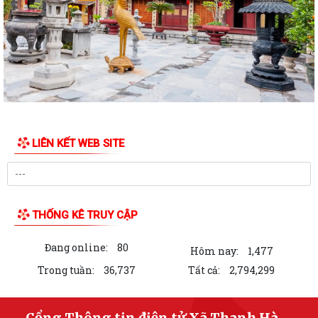
27/7/2026 đến ngày 31/7/2026
Thanh Hà tổ chức Lễ thắp nến tri ân các Anh hùng Liệt sĩ.
Ủy ban MTTQ Việt Nam xã Thanh Hà trao tặng di ảnh phục dựng và
quà tri ân các gia đình liệt sĩ
Ban Công tác 35 Đảng ủy xã sơ kết công tác 6 tháng đầu năm 2026
LIÊN KẾT WEB SITE
Thanh Hà gặp mặt cán bộ, công chức là con thương binh, bệnh binh
nhân kỷ niệm 79 năm Ngày Thương...
Xã Thanh Hà đẩy mạnh CCHC gắn với chuyển đổi số, nâng cao chất
lượng phục vụ nhân dân
THỐNG KÊ TRUY CẬP
Các đồng chí lãnh đạo xã kiểm tra tình hình hoạt động bến, bãi ven
Đang online:
80
sông trên địa bàn
Hôm nay:
1,477
Trong tuần:
36,737
Tất cả:
2,794,299
Ban Chỉ huy Quân sự xã thăm, tặng quà 5 gia đình người có công tiêu
biểu
Cổng Thông tin điện tử Xã Thanh Hà,