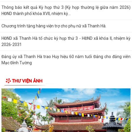
Quy định mới về 19 điều đảng viên không được làm
Thông qua chính sách hỗ trợ người hoạt động không chuyên trách tại
thôn, tổ dân phố nghỉ...
Công an xã Thanh Hà xử phạt vi phạm hành chính 110 triệu đồng đối
với 7 cơ sở kinh doanh có điều...
Hội nghị toàn quốc nghiên cứu, học tập, quán triệt và triển khai thực
hiện Nghị quyết Hội nghị lần...
Ban đại diện Hội đồng quản trị Ngân hàng Chính sách xã hội xã Thanh
THƯ VIỆN ẢNH
Hà họp phiên thường kỳ Quý II...
Khai mạc Lớp bồi dưỡng cập nhật kiến thức cho cán bộ Hội Liên hiệp
Phụ nữ cơ sở năm 2026
Công an thành phố Hải Phòng khai giảng lớp bồi dưỡng nghiệp vụ cho
lực lượng tham gia bảo vệ an...
Lịch làm việc của Thường trực HĐND xã và Lãnh đạo UBND xã từ ngày