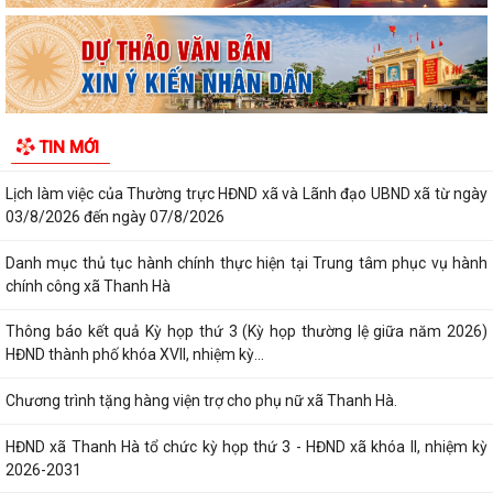
Thông báo kết quả Kỳ họp thứ 3 (Kỳ họp thường lệ giữa năm 2026)
HĐND thành phố khóa XVII, nhiệm kỳ...
Chương trình tặng hàng viện trợ cho phụ nữ xã Thanh Hà.
HĐND xã Thanh Hà tổ chức kỳ họp thứ 3 - HĐND xã khóa II, nhiệm kỳ
TIN MỚI
2026-2031
Đảng ủy xã Thanh Hà trao Huy hiệu 60 năm tuổi Đảng cho đảng viên
Mạc Đình Tường
Khai mạc Lớp bồi dưỡng nghiệp vụ công tác Hội Chữ thập đỏ cho cán
bộ Hội cơ sở
Quy định mới về 19 điều đảng viên không được làm
Thông qua chính sách hỗ trợ người hoạt động không chuyên trách tại
thôn, tổ dân phố nghỉ...
Công an xã Thanh Hà xử phạt vi phạm hành chính 110 triệu đồng đối
với 7 cơ sở kinh doanh có điều...