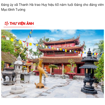
Hội nghị toàn quốc nghiên cứu, học tập, quán triệt và triển khai thực
hiện Nghị quyết Hội nghị lần...
Ban đại diện Hội đồng quản trị Ngân hàng Chính sách xã hội xã Thanh
THƯ VIỆN ẢNH
Hà họp phiên thường kỳ Quý II...
Khai mạc Lớp bồi dưỡng cập nhật kiến thức cho cán bộ Hội Liên hiệp
Phụ nữ cơ sở năm 2026
Công an thành phố Hải Phòng khai giảng lớp bồi dưỡng nghiệp vụ cho
lực lượng tham gia bảo vệ an...
Lịch làm việc của Thường trực HĐND xã và Lãnh đạo UBND xã từ ngày
27/7/2026 đến ngày 31/7/2026
Thanh Hà tổ chức Lễ thắp nến tri ân các Anh hùng Liệt sĩ.
Ủy ban MTTQ Việt Nam xã Thanh Hà trao tặng di ảnh phục dựng và
quà tri ân các gia đình liệt sĩ
Ban Công tác 35 Đảng ủy xã sơ kết công tác 6 tháng đầu năm 2026