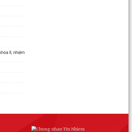
đình người có công tiêu biểu
Công an xã Thanh Hà đẩy mạnh tuyên truyền,
vận động giao nộp vũ khí, vật liệu nổ, công cụ hỗ
trợ
Xã Thanh Hà tiếp nhận và trao quà ủng hộ cho
gia đình chính sách nhân kỉ niệm 79 năm ngày
Thương...
hóa II, nhiệm
Dâng hương, dâng hoa tại Đài tưởng niệm các
Anh hùng Liệt sĩ Thanh Hà nhân kỷ niệm ngày
TBLS 27/7
Các đồng chí lãnh đạo xã Thanh Hà thăm, tặng
quà gia đình chính sách tiêu biểu nhân kỷ niệm
79 năm...
Nhân dân xã Thanh Hà tích cực cung cấp, kê
khai thông tin đất đai thực hiện làm sạch cơ sở
dữ liệu...