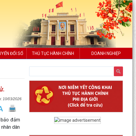
UYỂN ĐỔI SỐ
THỦ TỤC HÀNH CHÍNH
DOANH NGHIỆP
ử.
10/03/2026
c bảo đảm
g nhân dân