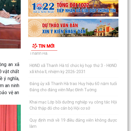
lệ giữa năm 2026) HĐND thành phố khóa XVII,
nhiệm kỳ...
Chương trình tặng hàng viện trợ cho phụ nữ xã
Thanh Hà.
HĐND xã Thanh Hà tổ chức kỳ họp thứ 3 - HĐND
TIN MỚI
xã khóa II, nhiệm kỳ 2026-2031
Đảng ủy xã Thanh Hà trao Huy hiệu 60 năm tuổi
ông an xã
Đảng cho đảng viên Mạc Đình Tường
ở vật chất
Khai mạc Lớp bồi dưỡng nghiệp vụ công tác Hội
ề ý nghĩa,
Chữ thập đỏ cho cán bộ Hội cơ sở
ảm an ninh
 bảo vệ an
Quy định mới về 19 điều đảng viên không được
làm
Thông qua chính sách hỗ trợ người hoạt động
không chuyên trách tại thôn, tổ dân phố nghỉ...