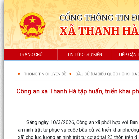
CỔNG THÔNG TIN Đ
XÃ THANH HÀ
TRANG CHỦ
TIN TỨC - SỰ KIỆN
TIẾP CẬN 
THÔNG TIN CHUYÊN ĐỀ
BẦU CỬ ĐẠI BIỂU QUỐC HỘI KHÓA 
Công an xã Thanh Hà tập huấn, triển khai p
Sáng ngày 10/3/2026, Công an xã phối hợp với Ban Ch
an ninh trật tự phục vụ cuộc bầu cử và triển khai phươn
xã” cho lực lượng an ninh trật tự cơ sở tại 23 thôn trên đị