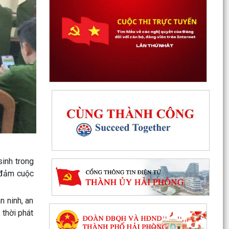
sinh trong
o đảm cuộc
Tổ đại biểu HĐND thành phố số 15 tiếp xúc cử tri
sau kỳ họp thường lệ giữa năm 2026
n ninh, an
 thời phát
Thanh Hà đẩy mạnh chuyển đổi số trong công