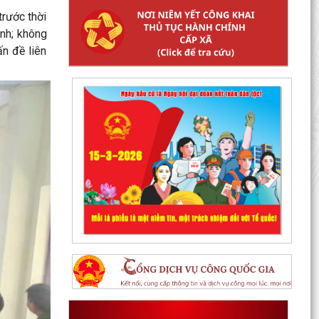
trước thời
ịnh; không
ấn đề liên