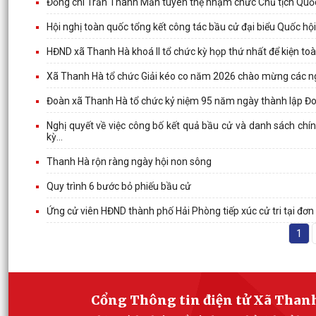
Đồng chí Trần Thanh Mẫn tuyên thệ nhậm chức Chủ tịch Quốc
Hội nghị toàn quốc tổng kết công tác bầu cử đại biểu Quốc hộ
HĐND xã Thanh Hà khoá II tổ chức kỳ họp thứ nhất để kiện to
Xã Thanh Hà tổ chức Giải kéo co năm 2026 chào mừng các ng
Đoàn xã Thanh Hà tổ chức kỷ niệm 95 năm ngày thành lập Đo
Nghị quyết về việc công bố kết quả bầu cử và danh sách chí
kỳ...
Thanh Hà rộn ràng ngày hội non sông
Quy trình 6 bước bỏ phiếu bầu cử
Ứng cử viên HĐND thành phố Hải Phòng tiếp xúc cử tri tại đơn 
1
Cổng Thông tin điện tử Xã Than