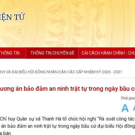
IỆN TỬ
THÔNG TIN
THÔNG TIN CHUYÊN ĐỀ
CẢI CÁCH HÀNH CHÍNH - CH
XVI VÀ ĐẠI BIỂU HỘI ĐỒNG NHÂN DÂN CÁC CẤP NHIỆM KỲ 2026 - 2031
hương án bảo đảm an ninh trật tự trong ngày bầu c
ỉ huy Quân sự xã Thanh Hà tổ chức hội nghị “Rà soát công tá
g án bảo đảm an ninh trật tự trong ngày bầu cử đại biểu Hội đồn
a bàn.