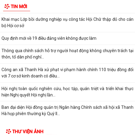
Đảng ủy xã Thanh Hà trao Huy hiệu 60 năm tuổi Đảng cho đảng viên
TIN MỚI
Mạc Đình Tường
Khai mạc Lớp bồi dưỡng nghiệp vụ công tác Hội Chữ thập đỏ cho cán
bộ Hội cơ sở
Quy định mới về 19 điều đảng viên không được làm
Thông qua chính sách hỗ trợ người hoạt động không chuyên trách tại
thôn, tổ dân phố nghỉ...
Công an xã Thanh Hà xử phạt vi phạm hành chính 110 triệu đồng đối
với 7 cơ sở kinh doanh có điều...
Hội nghị toàn quốc nghiên cứu, học tập, quán triệt và triển khai thực
hiện Nghị quyết Hội nghị lần...
Ban đại diện Hội đồng quản trị Ngân hàng Chính sách xã hội xã Thanh
Hà họp phiên thường kỳ Quý II...
Khai mạc Lớp bồi dưỡng cập nhật kiến thức cho cán bộ Hội Liên hiệp
THƯ VIỆN ẢNH
Phụ nữ cơ sở năm 2026