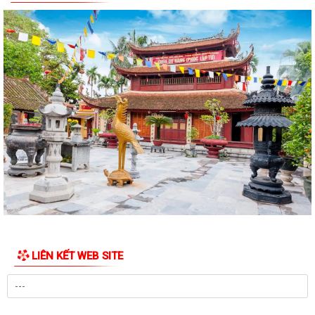
Công an thành phố Hải Phòng khai giảng lớp bồi dưỡng nghiệp vụ cho
lực lượng tham gia bảo vệ an...
Lịch làm việc của Thường trực HĐND xã và Lãnh đạo UBND xã từ ngày
27/7/2026 đến ngày 31/7/2026
Thanh Hà tổ chức Lễ thắp nến tri ân các Anh hùng Liệt sĩ.
Ủy ban MTTQ Việt Nam xã Thanh Hà trao tặng di ảnh phục dựng và
quà tri ân các gia đình liệt sĩ
Ban Công tác 35 Đảng ủy xã sơ kết công tác 6 tháng đầu năm 2026
Thanh Hà gặp mặt cán bộ, công chức là con thương binh, bệnh binh
nhân kỷ niệm 79 năm Ngày Thương...
LIÊN KẾT WEB SITE
Xã Thanh Hà đẩy mạnh CCHC gắn với chuyển đổi số, nâng cao chất
lượng phục vụ nhân dân
Các đồng chí lãnh đạo xã kiểm tra tình hình hoạt động bến, bãi ven