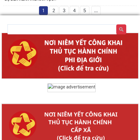
1
2
3
4
5
...