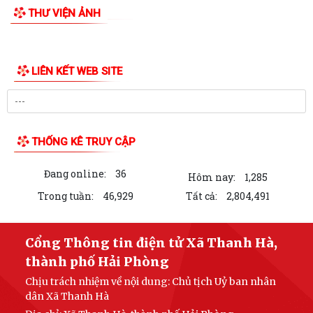
thôn, tổ dân phố nghỉ...
THƯ VIỆN ẢNH
Công an xã Thanh Hà xử phạt vi phạm hành chính 110 triệu đồng đối
với 7 cơ sở kinh doanh có điều...
Hội nghị toàn quốc nghiên cứu, học tập, quán triệt và triển khai thực
hiện Nghị quyết Hội nghị lần...
Ban đại diện Hội đồng quản trị Ngân hàng Chính sách xã hội xã Thanh
Hà họp phiên thường kỳ Quý II...
Khai mạc Lớp bồi dưỡng cập nhật kiến thức cho cán bộ Hội Liên hiệp
Phụ nữ cơ sở năm 2026
Công an thành phố Hải Phòng khai giảng lớp bồi dưỡng nghiệp vụ cho
lực lượng tham gia bảo vệ an...
Lịch làm việc của Thường trực HĐND xã và Lãnh đạo UBND xã từ ngày
27/7/2026 đến ngày 31/7/2026
LIÊN KẾT WEB SITE
Thanh Hà tổ chức Lễ thắp nến tri ân các Anh hùng Liệt sĩ.