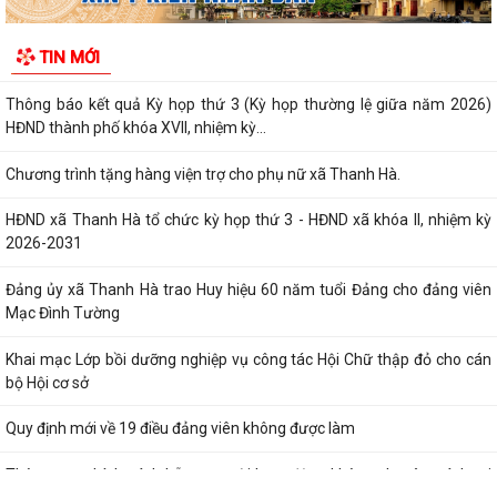
Danh mục thủ tục hành chính thực hiện tại Trung tâm phục vụ hành
TIN MỚI
chính công xã Thanh Hà
Thông báo kết quả Kỳ họp thứ 3 (Kỳ họp thường lệ giữa năm 2026)
HĐND thành phố khóa XVII, nhiệm kỳ...
Chương trình tặng hàng viện trợ cho phụ nữ xã Thanh Hà.
HĐND xã Thanh Hà tổ chức kỳ họp thứ 3 - HĐND xã khóa II, nhiệm kỳ
2026-2031
Đảng ủy xã Thanh Hà trao Huy hiệu 60 năm tuổi Đảng cho đảng viên
Mạc Đình Tường
Khai mạc Lớp bồi dưỡng nghiệp vụ công tác Hội Chữ thập đỏ cho cán
bộ Hội cơ sở
Quy định mới về 19 điều đảng viên không được làm
Thông qua chính sách hỗ trợ người hoạt động không chuyên trách tại