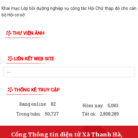
Khai mạc Lớp bồi dưỡng nghiệp vụ công tác Hội Chữ thập đỏ cho cán
bộ Hội cơ sở
Quy định mới về 19 điều đảng viên không được làm
THƯ VIỆN ẢNH
Thông qua chính sách hỗ trợ người hoạt động không chuyên trách tại
thôn, tổ dân phố nghỉ...
Công an xã Thanh Hà xử phạt vi phạm hành chính 110 triệu đồng đối
với 7 cơ sở kinh doanh có điều...
Hội nghị toàn quốc nghiên cứu, học tập, quán triệt và triển khai thực
hiện Nghị quyết Hội nghị lần...
Ban đại diện Hội đồng quản trị Ngân hàng Chính sách xã hội xã Thanh
Hà họp phiên thường kỳ Quý II...
Khai mạc Lớp bồi dưỡng cập nhật kiến thức cho cán bộ Hội Liên hiệp
Phụ nữ cơ sở năm 2026
Công an thành phố Hải Phòng khai giảng lớp bồi dưỡng nghiệp vụ cho