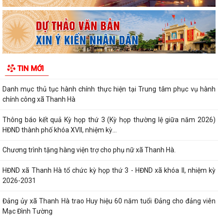
thuật "hỗi trợ số hoá dữ liệu đất...
Hải Phòng giảm thời gian giải quyết từ 50% trở lên hơn 1.900 thủ tục
hành chính
Lịch làm việc của Thường trực HĐND xã và Lãnh đạo UBND xã từ ngày
TIN MỚI
03/8/2026 đến ngày 07/8/2026
Danh mục thủ tục hành chính thực hiện tại Trung tâm phục vụ hành
chính công xã Thanh Hà
Thông báo kết quả Kỳ họp thứ 3 (Kỳ họp thường lệ giữa năm 2026)
HĐND thành phố khóa XVII, nhiệm kỳ...
Chương trình tặng hàng viện trợ cho phụ nữ xã Thanh Hà.
HĐND xã Thanh Hà tổ chức kỳ họp thứ 3 - HĐND xã khóa II, nhiệm kỳ
2026-2031
Đảng ủy xã Thanh Hà trao Huy hiệu 60 năm tuổi Đảng cho đảng viên
Mạc Đình Tường