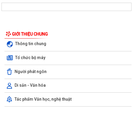
Khai mạc Lớp bồi dưỡng cập nhật kiến thức về công tác xây dựng
Đảng cho đội ngũ Bí thư, Phó Bí thư...
Thanh Hà: Chính quyền thân thiện, tận tâm phục vụ nhân dân
Thanh Hà: Phấn đấu tạo chuyển biến mạnh mẽ về chất lượng giáo dục
trong năm học 2026 - 2027
Rút ngắn thời gian giải quyết 7 thủ tục hộ kinh doanh
Thanh Hà đánh giá kết quả thực hiện công tác thu thập, kê khai, đăng
ký đất đai, đo đạc, lập bản đồ...
Chủ động chuyển đổi số trước khi tắt sóng 2G
GIỚI THIỆU CHUNG
Tổ đại biểu HĐND thành phố số 15 tiếp xúc cử tri sau kỳ họp thường lệ
Thông tin chung
giữa năm 2026
Tổ chức bộ máy
Thanh Hà đẩy mạnh chuyển đổi số trong công tác phòng cháy, chữa
cháy và cứu nạn, cứu hộ
Người phát ngôn