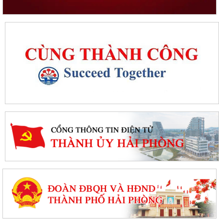
Thanh Hà đẩy mạnh triển khai Nghị quyết số 57-NQ/TW, tạo đột phá về
khoa học, công nghệ và chuyển...