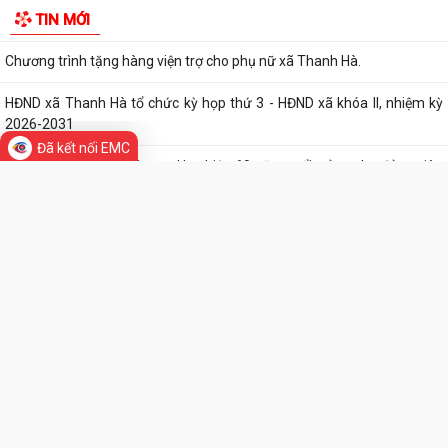
Thông báo kết quả kỳ xét thăng hạng chức danh nghề nghiệp giáo
viên phổ thông công lập từ hạng II...
Di sản - Văn hóa
Cảnh báo hình thức lừa đảo chiếm đoạt tài sản ngân hàng qua thủ
Tác phẩm Văn học, nghệ thuật
thuật "hỗi trợ số hoá dữ liệu đất...
Hải Phòng giảm thời gian giải quyết từ 50% trở lên hơn 1.900 thủ tục
Đã kết nối EMC
hành chính
Lịch làm việc của Thường trực HĐND xã và Lãnh đạo UBND xã từ ngày
03/8/2026 đến ngày 07/8/2026
Danh mục thủ tục hành chính thực hiện tại Trung tâm phục vụ hành
chính công xã Thanh Hà
Thông báo kết quả Kỳ họp thứ 3 (Kỳ họp thường lệ giữa năm 2026)
TIN MỚI
HĐND thành phố khóa XVII, nhiệm kỳ...
Chương trình tặng hàng viện trợ cho phụ nữ xã Thanh Hà.
HĐND xã Thanh Hà tổ chức kỳ họp thứ 3 - HĐND xã khóa II, nhiệm kỳ
2026-2031