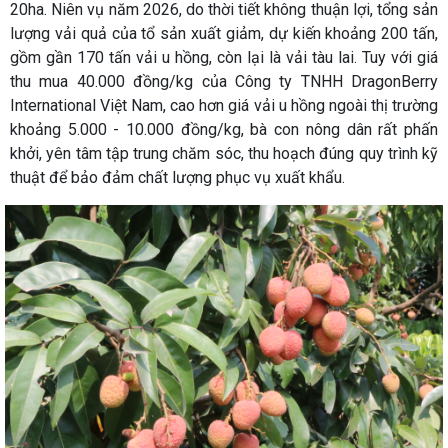
20ha. Niên vụ năm 2026, do thời tiết không thuận lợi, tổng sản
lượng vải quả của tổ sản xuất giảm, dự kiến khoảng 200 tấn,
gồm gần 170 tấn vải u hồng, còn lại là vải tàu lai. Tuy với giá
thu mua 40.000 đồng/kg của Công ty TNHH DragonBerry
International Việt Nam⁠, cao hơn giá vải u hồng ngoài thị trường
khoảng 5.000 - 10.000 đồng/kg, bà con nông dân rất phấn
khởi, yên tâm tập trung chăm sóc, thu hoạch đúng quy trình kỹ
thuật để bảo đảm chất lượng phục vụ xuất khẩu.