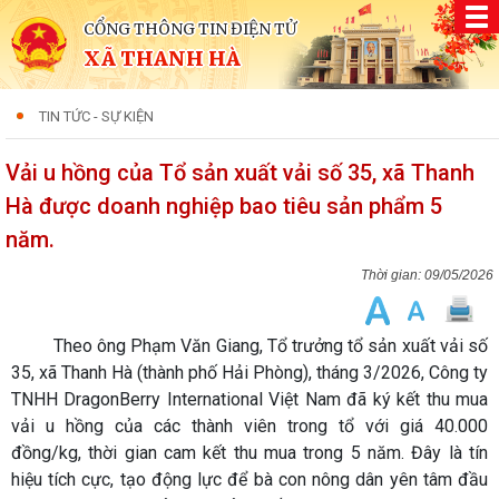
CỔNG THÔNG TIN ĐIỆN TỬ
XÃ THANH HÀ
TIN TỨC - SỰ KIỆN
Vải u hồng của Tổ sản xuất vải số 35, xã Thanh
Hà được doanh nghiệp bao tiêu sản phẩm 5
năm.
09/05/2026
Theo ông Phạm Văn Giang, Tổ trưởng tổ sản xuất vải số
35, xã Thanh Hà (thành phố Hải Phòng), tháng 3/2026, Công ty
TNHH DragonBerry International Việt Nam⁠ đã ký kết thu mua
vải u hồng của các thành viên trong tổ với giá 40.000
đồng/kg, thời gian cam kết thu mua trong 5 năm. Đây là tín
hiệu tích cực, tạo động lực để bà con nông dân yên tâm đầu