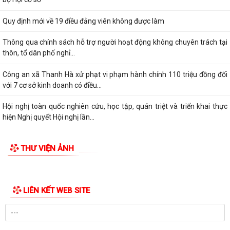
Đảng ủy xã Thanh Hà trao Huy hiệu 60 năm tuổi Đảng cho đảng viên
Mạc Đình Tường
Khai mạc Lớp bồi dưỡng nghiệp vụ công tác Hội Chữ thập đỏ cho cán
bộ Hội cơ sở
Quy định mới về 19 điều đảng viên không được làm
Thông qua chính sách hỗ trợ người hoạt động không chuyên trách tại
thôn, tổ dân phố nghỉ...
Công an xã Thanh Hà xử phạt vi phạm hành chính 110 triệu đồng đối
với 7 cơ sở kinh doanh có điều...
Hội nghị toàn quốc nghiên cứu, học tập, quán triệt và triển khai thực
hiện Nghị quyết Hội nghị lần...
Ban đại diện Hội đồng quản trị Ngân hàng Chính sách xã hội xã Thanh
THƯ VIỆN ẢNH
Hà họp phiên thường kỳ Quý II...