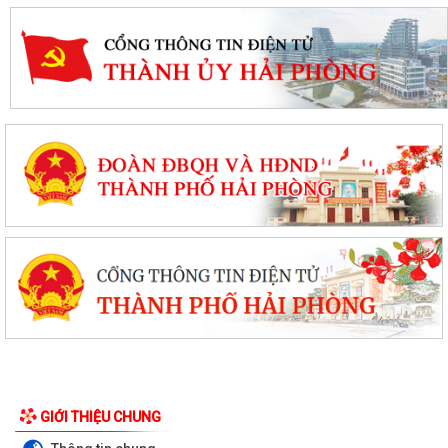
Tổ đại biểu HĐND thành phố số 15 tiếp xúc cử tri sau kỳ họp thường lệ
giữa năm 2026
Thanh Hà đẩy mạnh chuyển đổi số trong công tác phòng cháy, chữa
cháy và cứu nạn, cứu hộ
GIỚI THIỆU CHUNG