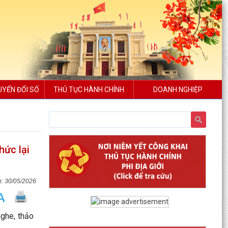
UYỂN ĐỔI SỐ
THỦ TỤC HÀNH CHÍNH
DOANH NGHIỆP
hức lại
30/05/2026
ghe, thảo