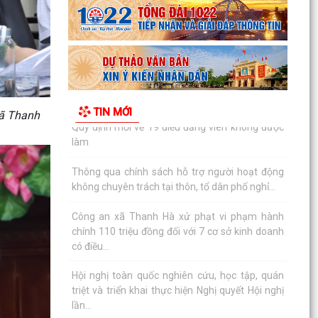
làm
Thông qua chính sách hỗ trợ người hoạt động
không chuyên trách tại thôn, tổ dân phố nghỉ...
Công an xã Thanh Hà xử phạt vi phạm hành
chính 110 triệu đồng đối với 7 cơ sở kinh doanh
TIN MỚI
có điều...
xã Thanh
Hội nghị toàn quốc nghiên cứu, học tập, quán
triệt và triển khai thực hiện Nghị quyết Hội nghị
lần...
Ban đại diện Hội đồng quản trị Ngân hàng Chính
sách xã hội xã Thanh Hà họp phiên thường kỳ
Quý II...
Khai mạc Lớp bồi dưỡng cập nhật kiến thức cho
cán bộ Hội Liên hiệp Phụ nữ cơ sở năm 2026
Công an thành phố Hải Phòng khai giảng lớp bồi