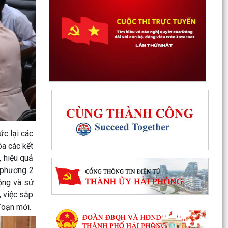
Tổ đại biểu HĐND thành phố số 15 tiếp xúc cử tri
sau kỳ họp thường lệ giữa năm 2026
Thanh Hà đẩy mạnh chuyển đổi số trong công
tác phòng cháy, chữa cháy và cứu nạn, cứu hộ
Thông báo kết quả kỳ xét thăng hạng chức
danh nghề nghiệp giáo viên phổ thông công lập
từ hạng II...
Cảnh báo hình thức lừa đảo chiếm đoạt tài sản
ức lại các
ngân hàng qua thủ thuật "hỗi trợ số hoá dữ liệu
đất...
óa các kết
, hiệu quả
Hải Phòng giảm thời gian giải quyết từ 50% trở
a phương 2
lên hơn 1.900 thủ tục hành chính
động và sử
, việc sắp
Lịch làm việc của Thường trực HĐND xã và Lãnh
đoạn mới.
đạo UBND xã từ ngày 03/8/2026 đến ngày
07/8/2026