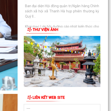
dưỡng nghiệp vụ cho lực lượng tham gia bảo vệ
an...
Lịch làm việc của Thường trực HĐND xã và Lãnh
đạo UBND xã từ ngày 27/7/2026 đến ngày
31/7/2026
THƯ VIỆN ẢNH
Thanh Hà tổ chức Lễ thắp nến tri ân các Anh
hùng Liệt sĩ.
Ủy ban MTTQ Việt Nam xã Thanh Hà trao tặng
di ảnh phục dựng và quà tri ân các gia đình liệt sĩ
Ban Công tác 35 Đảng ủy xã sơ kết công tác 6
tháng đầu năm 2026
Thanh Hà gặp mặt cán bộ, công chức là con
thương binh, bệnh binh nhân kỷ niệm 79 năm
Ngày Thương...
LIÊN KẾT WEB SITE
Xã Thanh Hà đẩy mạnh CCHC gắn với chuyển
đổi số, nâng cao chất lượng phục vụ nhân dân