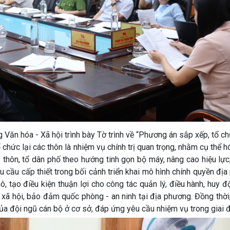
 Văn hóa - Xã hội trình bày Tờ trình về “Phương án sắp xếp, tổ ch
 chức lại các thôn là nhiệm vụ chính trị quan trọng, nhằm cụ thể h
thôn, tổ dân phố theo hướng tinh gọn bộ máy, nâng cao hiệu lực
u cầu cấp thiết trong bối cảnh triển khai mô hình chính quyền đị
 tạo điều kiện thuận lợi cho công tác quản lý, điều hành, huy 
- xã hội, bảo đảm quốc phòng - an ninh tại địa phương. Đồng thời
a đội ngũ cán bộ ở cơ sở, đáp ứng yêu cầu nhiệm vụ trong giai 