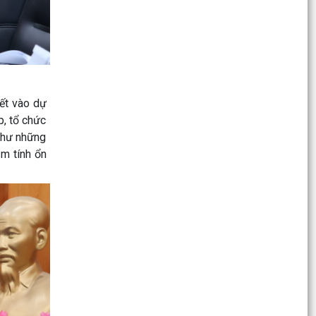
79 năm...
Nhân dân xã Thanh Hà tích cực cung cấp, kê
khai thông tin đất đai thực hiện làm sạch cơ sở
dữ liệu...
Xã Thanh Hà hoàn thành chi trả hơn 4 tỷ đồng
yết vào dự
quà tri ân người có công nhân kỷ niệm 79 năm
p, tổ chức
Ngày...
 như những
Thanh Hà sơ kết công tác kiểm tra giám sát và
ảm tính ổn
kỷ luật của Đảng 6 tháng đầu năm, triển khai
nhiệm vụ...
Lịch làm việc của Thường trực HĐND xã và Lãnh
đạo UBND xã từ ngày 20/7/2026 đến ngày
24/7/2026
THÔNG BÁO TUYỂN CHỌN THỰC TẬP SINH ĐI
THỰC TẬP KỸ THUẬT TẠI NHẬT BẢN THEO
CHƯƠNG TRÌNH IM...