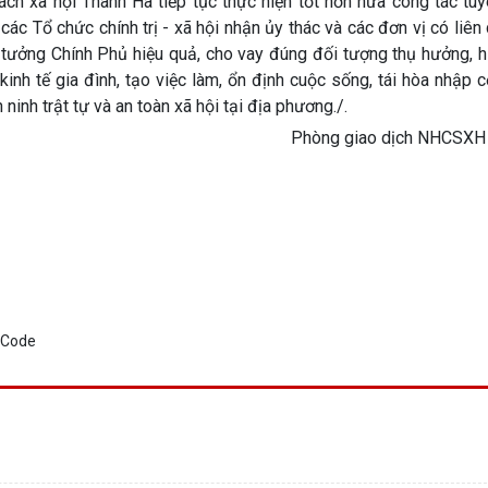
ách xã hội Thanh Hà tiếp tục thực hiện tốt hơn nữa công tác tuy
c Tổ chức chính trị - xã hội nhận ủy thác và các đơn vị có liên 
tưởng Chính Phủ hiệu quả, cho vay đúng đối tượng thụ hưởng, 
inh tế gia đình, tạo việc làm, ổn định cuộc sống, tái hòa nhập
ninh trật tự và an toàn xã hội tại địa phương./.
Phòng giao dịch NHCSXH