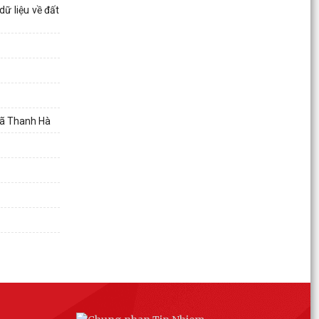
thương binh, bệnh binh nhân kỷ niệm 79 năm
dữ liệu về đất
Ngày Thương...
Xã Thanh Hà đẩy mạnh CCHC gắn với chuyển
đổi số, nâng cao chất lượng phục vụ nhân dân
Các đồng chí lãnh đạo xã kiểm tra tình hình hoạt
động bến, bãi ven sông trên địa bàn
 xã Thanh Hà
Ban Chỉ huy Quân sự xã thăm, tặng quà 5 gia
đình người có công tiêu biểu
Công an xã Thanh Hà đẩy mạnh tuyên truyền,
vận động giao nộp vũ khí, vật liệu nổ, công cụ hỗ
trợ
Xã Thanh Hà tiếp nhận và trao quà ủng hộ cho
gia đình chính sách nhân kỉ niệm 79 năm ngày
Thương...
Dâng hương, dâng hoa tại Đài tưởng niệm các
Anh hùng Liệt sĩ Thanh Hà nhân kỷ niệm ngày