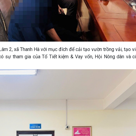
 Lâm 2, xã Thanh Hà với mục đích để cải tạo vườn trồng vải, tạo v
 có sự tham gia của Tổ Tiết kiệm & Vay vốn, Hội Nông dân và c