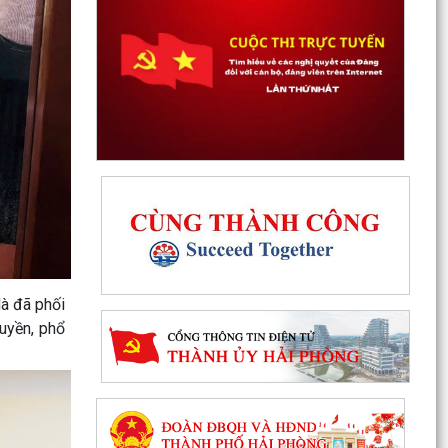
Hà đã phối
ruyền, phổ
Rút ngắn thời gian giải quyết 7 thủ tục hộ kinh
doanh