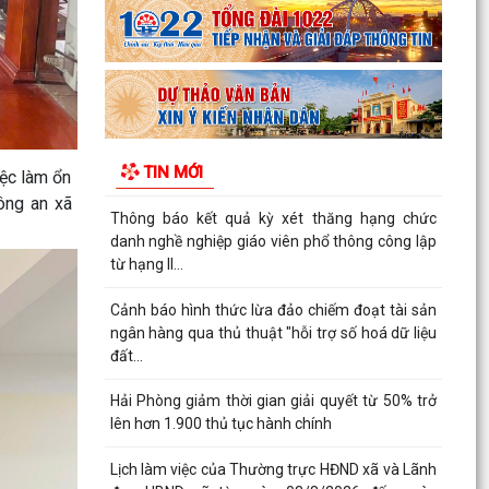
Lịch làm việc của Thường trực HĐND xã và Lãnh
đạo UBND xã từ ngày 03/8/2026 đến ngày
07/8/2026
Danh mục thủ tục hành chính thực hiện tại
Trung tâm phục vụ hành chính công xã Thanh
TIN MỚI
Hà
iệc làm ổn
ông an xã
Thông báo kết quả Kỳ họp thứ 3 (Kỳ họp thường
lệ giữa năm 2026) HĐND thành phố khóa XVII,
nhiệm kỳ...
Chương trình tặng hàng viện trợ cho phụ nữ xã
Thanh Hà.
HĐND xã Thanh Hà tổ chức kỳ họp thứ 3 - HĐND
xã khóa II, nhiệm kỳ 2026-2031
Đảng ủy xã Thanh Hà trao Huy hiệu 60 năm tuổi
Đảng cho đảng viên Mạc Đình Tường