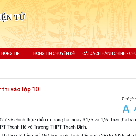
IỆN TỬ
THÔNG TIN
THÔNG TIN CHUYÊN ĐỀ
CẢI CÁCH HÀNH CHÍNH - CH
thi vào lớp 10
 sẽ chính thức diễn ra trong hai ngày 31/5 và 1/6. Trên địa bà
HPT Thanh Hà và Trường THPT Thanh Bình.
10 lớp với tổng số 450 học sinh. Tính đến ngày 28/5/2026, nhà 