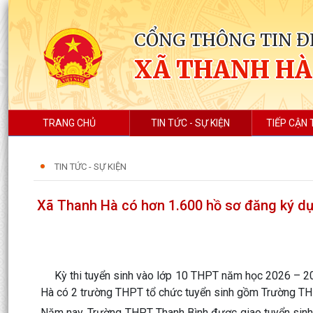
CỔNG THÔNG TIN Đ
XÃ THANH HÀ
TRANG CHỦ
TIN TỨC - SỰ KIỆN
TIẾP CẬN 
TIN TỨC - SỰ KIỆN
Xã Thanh Hà có hơn 1.600 hồ sơ đăng ký dự 
Kỳ thi tuyển sinh vào lớp 10 THPT năm học 2026 – 2027
Hà có 2 trường THPT tổ chức tuyển sinh gồm Trường T
Năm nay, Trường THPT Thanh Bình được giao tuyển sinh 