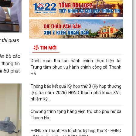
đất...
Hải Phòng giảm thời gian giải quyết từ 50% trở
lên hơn 1.900 thủ tục hành chính
Lịch làm việc của Thường trực HĐND xã và Lãnh
 thi quan
đạo UBND xã từ ngày 03/8/2026 đến ngày
TIN MỚI
07/8/2026
oàn bộ các
Danh mục thủ tục hành chính thực hiện tại
 thông tin
Trung tâm phục vụ hành chính công xã Thanh
ài 60 phút
Hà
Thông báo kết quả Kỳ họp thứ 3 (Kỳ họp thường
lệ giữa năm 2026) HĐND thành phố khóa XVII,
nhiệm kỳ...
Chương trình tặng hàng viện trợ cho phụ nữ xã
Thanh Hà.
HĐND xã Thanh Hà tổ chức kỳ họp thứ 3 - HĐND