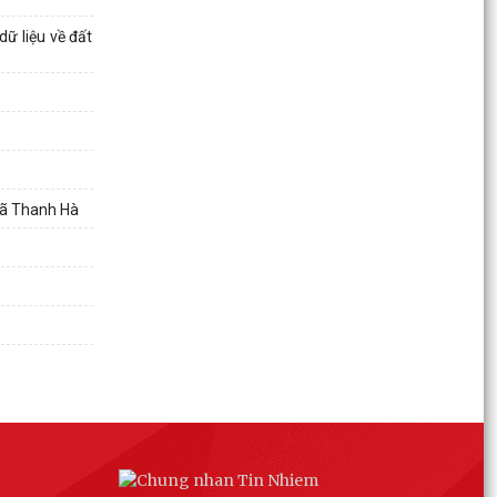
Ban Công tác 35 Đảng ủy xã sơ kết công tác 6
tháng đầu năm 2026
dữ liệu về đất
Thanh Hà gặp mặt cán bộ, công chức là con
thương binh, bệnh binh nhân kỷ niệm 79 năm
Ngày Thương...
Xã Thanh Hà đẩy mạnh CCHC gắn với chuyển
đổi số, nâng cao chất lượng phục vụ nhân dân
 xã Thanh Hà
Các đồng chí lãnh đạo xã kiểm tra tình hình hoạt
động bến, bãi ven sông trên địa bàn
Ban Chỉ huy Quân sự xã thăm, tặng quà 5 gia
đình người có công tiêu biểu
Công an xã Thanh Hà đẩy mạnh tuyên truyền,
vận động giao nộp vũ khí, vật liệu nổ, công cụ hỗ
trợ
Xã Thanh Hà tiếp nhận và trao quà ủng hộ cho
gia đình chính sách nhân kỉ niệm 79 năm ngày