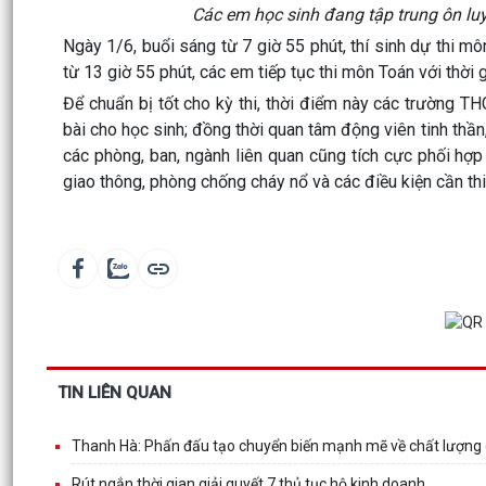
Các em học sinh đang tập trung ôn luy
Ngày 1/6, buổi sáng từ 7 giờ 55 phút, thí sinh dự thi mô
từ 13 giờ 55 phút, các em tiếp tục thi môn Toán với thời 
Để chuẩn bị tốt cho kỳ thi, thời điểm này các trường TH
bài cho học sinh; đồng thời quan tâm động viên tinh thần,
các phòng, ban, ngành liên quan cũng tích cực phối hợp 
giao thông, phòng chống cháy nổ và các điều kiện cần thi
TIN LIÊN QUAN
Thanh Hà: Phấn đấu tạo chuyển biến mạnh mẽ về chất lượng 
Rút ngắn thời gian giải quyết 7 thủ tục hộ kinh doanh