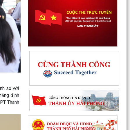
nh so với
hẳng định
THPT Thanh
Thanh Hà: Phấn đấu tạo chuyển biến mạnh mẽ
về chất lượng giáo dục trong năm học 2026 -
2027