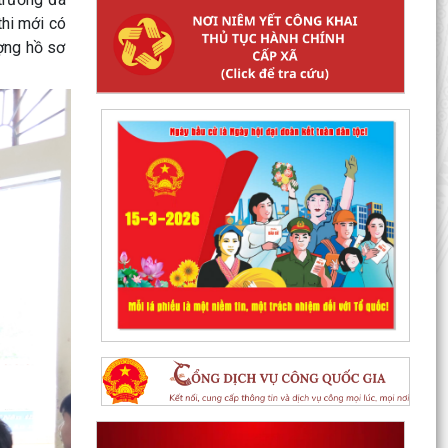
thi mới có
ợng hồ sơ