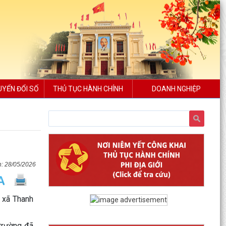
UYỂN ĐỔI SỐ
THỦ TỤC HÀNH CHÍNH
DOANH NGHIỆP
28/05/2026
n xã Thanh
trường đã