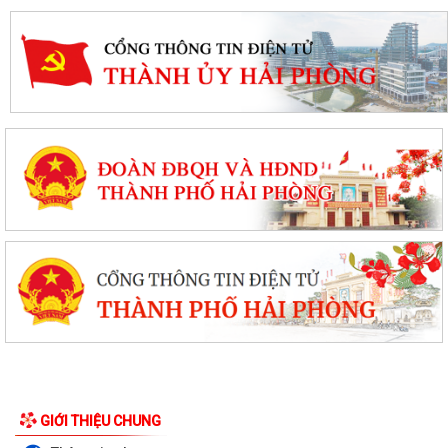
Thanh Hà tổ chức hội nghị bàn giao Chỉ huy trưởng Ban Chỉ huy Quân
sự xã
GIỚI THIỆU CHUNG
Thanh Hà đẩy mạnh triển khai Nghị quyết số 57-NQ/TW, tạo đột phá về