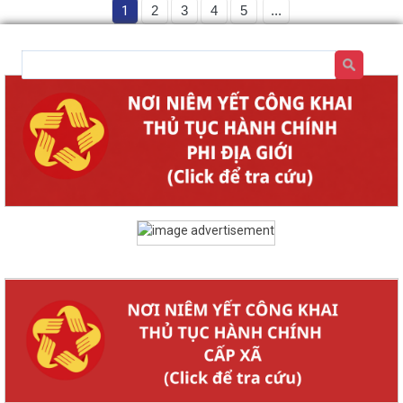
1
2
3
4
5
...