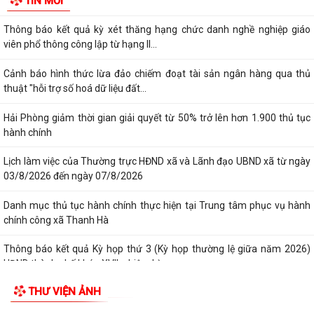
TIN MỚI
cháy và cứu nạn, cứu hộ
Thông báo kết quả kỳ xét thăng hạng chức danh nghề nghiệp giáo
viên phổ thông công lập từ hạng II...
Cảnh báo hình thức lừa đảo chiếm đoạt tài sản ngân hàng qua thủ
thuật "hỗi trợ số hoá dữ liệu đất...
Hải Phòng giảm thời gian giải quyết từ 50% trở lên hơn 1.900 thủ tục
hành chính
Lịch làm việc của Thường trực HĐND xã và Lãnh đạo UBND xã từ ngày
03/8/2026 đến ngày 07/8/2026
Danh mục thủ tục hành chính thực hiện tại Trung tâm phục vụ hành
chính công xã Thanh Hà
Thông báo kết quả Kỳ họp thứ 3 (Kỳ họp thường lệ giữa năm 2026)
HĐND thành phố khóa XVII, nhiệm kỳ...
THƯ VIỆN ẢNH
Chương trình tặng hàng viện trợ cho phụ nữ xã Thanh Hà.