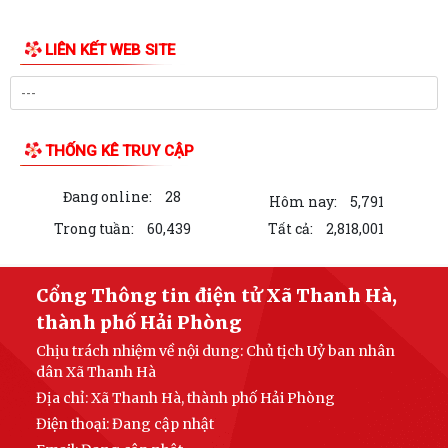
HĐND xã Thanh Hà tổ chức kỳ họp thứ 3 - HĐND xã khóa II, nhiệm kỳ
2026-2031
Đảng ủy xã Thanh Hà trao Huy hiệu 60 năm tuổi Đảng cho đảng viên
Mạc Đình Tường
Khai mạc Lớp bồi dưỡng nghiệp vụ công tác Hội Chữ thập đỏ cho cán
bộ Hội cơ sở
Quy định mới về 19 điều đảng viên không được làm
Thông qua chính sách hỗ trợ người hoạt động không chuyên trách tại
thôn, tổ dân phố nghỉ...
Công an xã Thanh Hà xử phạt vi phạm hành chính 110 triệu đồng đối
với 7 cơ sở kinh doanh có điều...
LIÊN KẾT WEB SITE
Hội nghị toàn quốc nghiên cứu, học tập, quán triệt và triển khai thực
hiện Nghị quyết Hội nghị lần...
Ban đại diện Hội đồng quản trị Ngân hàng Chính sách xã hội xã Thanh
THỐNG KÊ TRUY CẬP