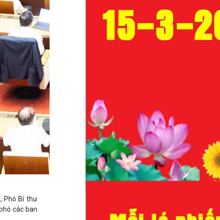
, Phó Bí thư
 phó các ban