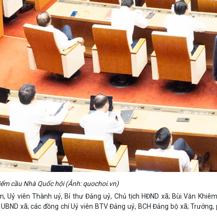
điểm cầu Nhà Quốc hội (Ảnh: quochoi.vn)
 Uỷ viên Thành uỷ, Bí thư Đảng uỷ, Chủ tịch HĐND xã; Bùi Văn Khiêm
 UBND xã; các đồng chí Uỷ viên BTV Đảng uỷ, BCH Đảng bộ xã; Trưởng,