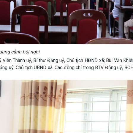
uang cảnh hội nghị.
ỷ viên Thành uỷ, Bí thư Đảng uỷ, Chủ tịch HĐND xã; Bùi Văn Khi
Đảng uỷ, Chủ tịch UBND xã. Các đồng chí trong BTV Đảng uỷ, BC