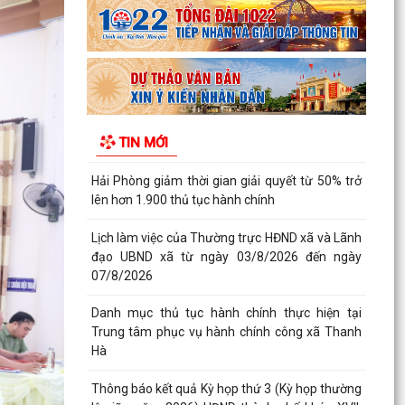
Hà
Thông báo kết quả Kỳ họp thứ 3 (Kỳ họp thường
lệ giữa năm 2026) HĐND thành phố khóa XVII,
nhiệm kỳ...
Chương trình tặng hàng viện trợ cho phụ nữ xã
TIN MỚI
Thanh Hà.
HĐND xã Thanh Hà tổ chức kỳ họp thứ 3 - HĐND
xã khóa II, nhiệm kỳ 2026-2031
Đảng ủy xã Thanh Hà trao Huy hiệu 60 năm tuổi
Đảng cho đảng viên Mạc Đình Tường
Khai mạc Lớp bồi dưỡng nghiệp vụ công tác Hội
Chữ thập đỏ cho cán bộ Hội cơ sở
Quy định mới về 19 điều đảng viên không được
làm