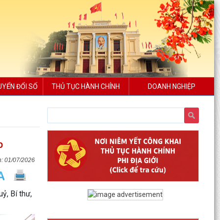
UYỂN ĐỔI SỐ
THỦ TỤC HÀNH CHÍNH
DOANH NGHIỆP
p
01/07/2026
ỷ, Bí thư,