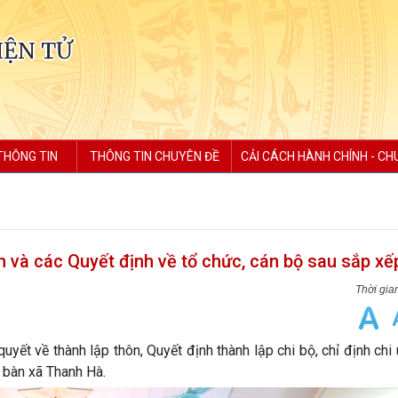
IỆN TỬ
THÔNG TIN
THÔNG TIN CHUYÊN ĐỀ
CẢI CÁCH HÀNH CHÍNH - CH
 và các Quyết định về tổ chức, cán bộ sau sắp xế
yết về thành lập thôn, Quyết định thành lập chi bộ, chỉ định chi u
a bàn xã Thanh Hà.