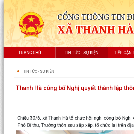
CỔNG THÔNG TIN Đ
XÃ THANH HÀ
TRANG CHỦ
TIN TỨC - SỰ KIỆN
TIẾP CẬN 
TIN TỨC - SỰ KIỆN
Thanh Hà công bố Nghị quyết thành lập thôn
Chiều 30/6, xã Thanh Hà tổ chức hội nghị công bố Nghị qu
Phó Bí thư, Trưởng thôn sau sắp xếp, tổ chức lại trên đị