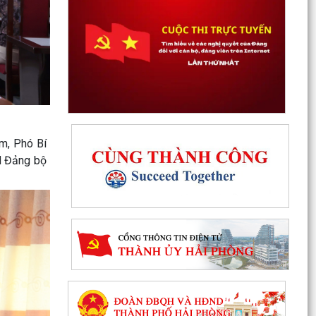
Thanh Hà đẩy mạnh triển khai Nghị quyết số 57-
NQ/TW, tạo đột phá về khoa học, công nghệ và
chuyển...
Thanh Hà: Chính quyền thân thiện, tận tâm
phục vụ nhân dân
Thanh Hà: Phấn đấu tạo chuyển biến mạnh mẽ
về chất lượng giáo dục trong năm học 2026 -
2027
êm, Phó Bí
H Đảng bộ
Rút ngắn thời gian giải quyết 7 thủ tục hộ kinh
doanh
Thanh Hà đánh giá kết quả thực hiện công tác
thu thập, kê khai, đăng ký đất đai, đo đạc, lập
bản đồ...
Chủ động chuyển đổi số trước khi tắt sóng 2G
Tổ đại biểu HĐND thành phố số 15 tiếp xúc cử tri