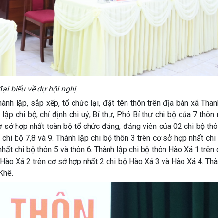
ại biểu về dự hội nghị.
ành lập, sắp xếp, tổ chức lại, đặt tên thôn trên địa bàn xã Th
ập chi bộ, chỉ định chi uỷ, Bí thư, Phó Bí thư chi bộ của 7 thôn
cơ sở hợp nhất toàn bộ tổ chức đảng, đảng viên của 02 chi bộ thô
 chi bộ 7,8 và 9. Thành lập chi bộ thôn 3 trên cơ sở hợp nhất chi
 nhất chi bộ thôn 5 và thôn 6. Thành lập chi bộ thôn Hào Xá 1 trên
 Hào Xá 2 trên cơ sở hợp nhất 2 chi bộ Hào Xá 3 và Hào Xá 4. Thà
Khê.