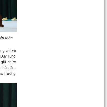
động bến, bãi ven sông trên địa bàn
Ban Chỉ huy Quân sự xã thăm, tặng quà 5 gia
đình người có công tiêu biểu
Công an xã Thanh Hà đẩy mạnh tuyên truyền,
vận động giao nộp vũ khí, vật liệu nổ, công cụ hỗ
trợ
tên thôn
Xã Thanh Hà tiếp nhận và trao quà ủng hộ cho
ng chí và
gia đình chính sách nhân kỉ niệm 79 năm ngày
g Duy Tùng
Thương...
 giữ chức
Dâng hương, dâng hoa tại Đài tưởng niệm các
g thôn lâm
Anh hùng Liệt sĩ Thanh Hà nhân kỷ niệm ngày
ức Trưởng
TBLS 27/7
Các đồng chí lãnh đạo xã Thanh Hà thăm, tặng
quà gia đình chính sách tiêu biểu nhân kỷ niệm
79 năm...
Nhân dân xã Thanh Hà tích cực cung cấp, kê