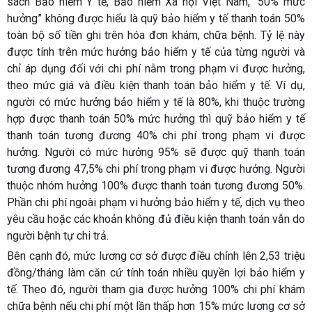
sách Bảo hiểm Y tế, Bảo hiểm Xã hội Việt Nam, “50% mức
hưởng” không được hiểu là quỹ bảo hiểm y tế thanh toán 50%
toàn bộ số tiền ghi trên hóa đơn khám, chữa bệnh. Tỷ lệ này
được tính trên mức hưởng bảo hiểm y tế của từng người và
chỉ áp dụng đối với chi phí nằm trong phạm vi được hưởng,
theo mức giá và điều kiện thanh toán bảo hiểm y tế. Ví dụ,
người có mức hưởng bảo hiểm y tế là 80%, khi thuộc trường
hợp được thanh toán 50% mức hưởng thì quỹ bảo hiểm y tế
thanh toán tương đương 40% chi phí trong phạm vi được
hưởng. Người có mức hưởng 95% sẽ được quỹ thanh toán
tương đương 47,5% chi phí trong phạm vi được hưởng. Người
thuộc nhóm hưởng 100% được thanh toán tương đương 50%.
Phần chi phí ngoài phạm vi hưởng bảo hiểm y tế, dịch vụ theo
yêu cầu hoặc các khoản không đủ điều kiện thanh toán vẫn do
người bệnh tự chi trả.
Bên cạnh đó, mức lương cơ sở được điều chỉnh lên 2,53 triệu
đồng/tháng làm căn cứ tính toán nhiều quyền lợi bảo hiểm y
tế. Theo đó, người tham gia được hưởng 100% chi phí khám
chữa bệnh nếu chi phí một lần thấp hơn 15% mức lương cơ sở