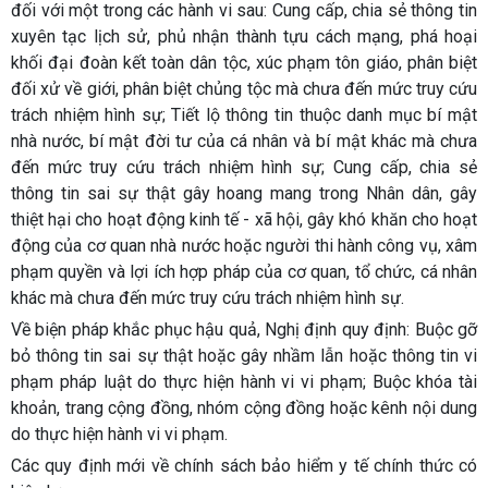
đối với một trong các hành vi sau: Cung cấp, chia sẻ thông tin
xuyên tạc lịch sử, phủ nhận thành tựu cách mạng, phá hoại
khối đại đoàn kết toàn dân tộc, xúc phạm tôn giáo, phân biệt
đối xử về giới, phân biệt chủng tộc mà chưa đến mức truy cứu
trách nhiệm hình sự; Tiết lộ thông tin thuộc danh mục bí mật
nhà nước, bí mật đời tư của cá nhân và bí mật khác mà chưa
đến mức truy cứu trách nhiệm hình sự; Cung cấp, chia sẻ
thông tin sai sự thật gây hoang mang trong Nhân dân, gây
thiệt hại cho hoạt động kinh tế - xã hội, gây khó khăn cho hoạt
động của cơ quan nhà nước hoặc người thi hành công vụ, xâm
phạm quyền và lợi ích hợp pháp của cơ quan, tổ chức, cá nhân
khác mà chưa đến mức truy cứu trách nhiệm hình sự.
Về biện pháp khắc phục hậu quả, Nghị định quy định: Buộc gỡ
bỏ thông tin sai sự thật hoặc gây nhầm lẫn hoặc thông tin vi
phạm pháp luật do thực hiện hành vi vi phạm; Buộc khóa tài
khoản, trang cộng đồng, nhóm cộng đồng hoặc kênh nội dung
do thực hiện hành vi vi phạm.
Các quy định mới về chính sách bảo hiểm y tế chính thức có