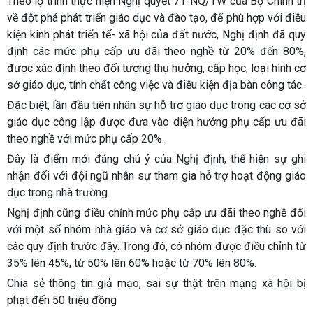
Theo lộ trình thực hiện Nghị quyết 71-NQ/TW của Bộ Chính trị
về đột phá phát triển giáo dục và đào tạo, để phù hợp với điều
kiện kinh phát triển tế- xã hội của đất nước, Nghị định đã quy
định các mức phụ cấp ưu đãi theo nghề từ 20% đến 80%,
được xác định theo đối tượng thụ hưởng, cấp học, loại hình cơ
sở giáo dục, tính chất công việc và điều kiện địa bàn công tác.
Đặc biệt, lần đầu tiên nhân sự hỗ trợ giáo dục trong các cơ sở
giáo dục công lập được đưa vào diện hưởng phụ cấp ưu đãi
theo nghề với mức phụ cấp 20%.
Đây là điểm mới đáng chú ý của Nghị định, thể hiện sự ghi
nhận đối với đội ngũ nhân sự tham gia hỗ trợ hoạt động giáo
dục trong nhà trường.
Nghị định cũng điều chỉnh mức phụ cấp ưu đãi theo nghề đối
với một số nhóm nhà giáo và cơ sở giáo dục đặc thù so với
các quy định trước đây. Trong đó, có nhóm được điều chỉnh từ
35% lên 45%, từ 50% lên 60% hoặc từ 70% lên 80%.
Chia sẻ thông tin giả mạo, sai sự thật trên mạng xã hội bị
phạt đến 50 triệu đồng