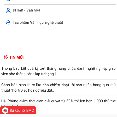
GIỚI THIỆU CHUNG
Thông tin chung
Tổ chức bộ máy
Rút ngắn thời gian giải quyết 7 thủ tục hộ kinh doanh
Người phát ngôn
Thanh Hà đánh giá kết quả thực hiện công tác thu thập, kê khai, đăng
Di sản - Văn hóa
ký đất đai, đo đạc, lập bản đồ...
Tác phẩm Văn học, nghệ thuật
Chủ động chuyển đổi số trước khi tắt sóng 2G
Tổ đại biểu HĐND thành phố số 15 tiếp xúc cử tri sau kỳ họp thường lệ
giữa năm 2026
Thanh Hà đẩy mạnh chuyển đổi số trong công tác phòng cháy, chữa
TIN MỚI
cháy và cứu nạn, cứu hộ
Thông báo kết quả kỳ xét thăng hạng chức danh nghề nghiệp giáo
Đã kết nối EMC
viên phổ thông công lập từ hạng II...