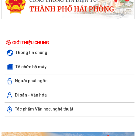
Thanh Hà tổ chức hội nghị bàn giao Chỉ huy trưởng Ban Chỉ huy Quân
sự xã
Thanh Hà đẩy mạnh triển khai Nghị quyết số 57-NQ/TW, tạo đột phá về
khoa học, công nghệ và chuyển...
Khai mạc Lớp bồi dưỡng cập nhật kiến thức về công tác xây dựng
GIỚI THIỆU CHUNG
Đảng cho đội ngũ Bí thư, Phó Bí thư...
Thông tin chung
Thanh Hà: Chính quyền thân thiện, tận tâm phục vụ nhân dân
Tổ chức bộ máy
Thanh Hà: Phấn đấu tạo chuyển biến mạnh mẽ về chất lượng giáo dục
trong năm học 2026 - 2027
Người phát ngôn
Rút ngắn thời gian giải quyết 7 thủ tục hộ kinh doanh
Di sản - Văn hóa
Thanh Hà đánh giá kết quả thực hiện công tác thu thập, kê khai, đăng
Tác phẩm Văn học, nghệ thuật
ký đất đai, đo đạc, lập bản đồ...
Chủ động chuyển đổi số trước khi tắt sóng 2G
Tổ đại biểu HĐND thành phố số 15 tiếp xúc cử tri sau kỳ họp thường lệ