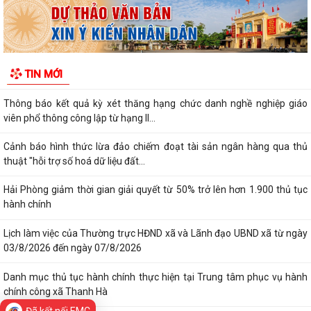
giữa năm 2026
Thanh Hà đẩy mạnh chuyển đổi số trong công tác phòng cháy, chữa
cháy và cứu nạn, cứu hộ
Thông báo kết quả kỳ xét thăng hạng chức danh nghề nghiệp giáo
viên phổ thông công lập từ hạng II...
TIN MỚI
Cảnh báo hình thức lừa đảo chiếm đoạt tài sản ngân hàng qua thủ
thuật "hỗi trợ số hoá dữ liệu đất...
Hải Phòng giảm thời gian giải quyết từ 50% trở lên hơn 1.900 thủ tục
hành chính
Lịch làm việc của Thường trực HĐND xã và Lãnh đạo UBND xã từ ngày
03/8/2026 đến ngày 07/8/2026
Danh mục thủ tục hành chính thực hiện tại Trung tâm phục vụ hành
chính công xã Thanh Hà
Thông báo kết quả Kỳ họp thứ 3 (Kỳ họp thường lệ giữa năm 2026)