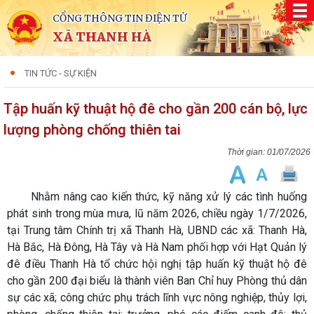
CỔNG THÔNG TIN ĐIỆN TỬ
XÃ THANH HÀ
TIN TỨC - SỰ KIỆN
Tập huấn kỹ thuật hộ đê cho gần 200 cán bộ, lực
lượng phòng chống thiên tai
01/07/2026
Nhằm nâng cao kiến thức, kỹ năng xử lý các tình huống
phát sinh trong mùa mưa, lũ năm 2026, chiều ngày 1/7/2026,
tại Trung tâm Chính trị xã Thanh Hà, UBND các xã: Thanh Hà,
Hà Bắc, Hà Đông, Hà Tây và Hà Nam phối hợp với Hạt Quản lý
đê điều Thanh Hà tổ chức hội nghị tập huấn kỹ thuật hộ đê
cho gần 200 đại biểu là thành viên Ban Chỉ huy Phòng thủ dân
sự các xã; công chức phụ trách lĩnh vực nông nghiệp, thủy lợi,