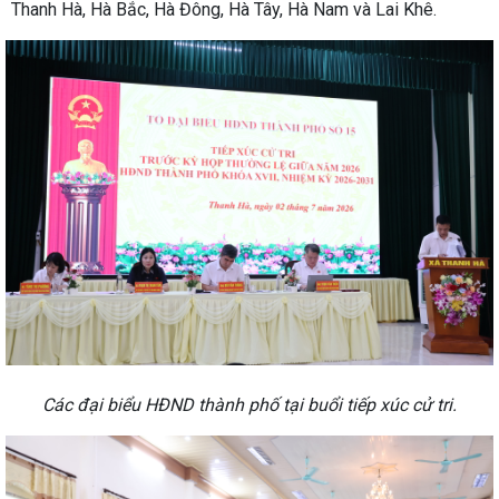
Thanh Hà, Hà Bắc, Hà Đông, Hà Tây, Hà Nam và Lai Khê.
Các đại biểu HĐND thành phố tại buổi tiếp xúc cử tri.