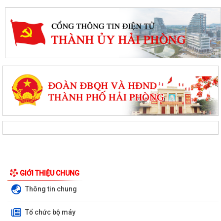
Thanh Hà đẩy mạnh triển khai Nghị quyết số 57-NQ/TW, tạo đột phá về
khoa học, công nghệ và chuyển...
Khai mạc Lớp bồi dưỡng cập nhật kiến thức về công tác xây dựng
Đảng cho đội ngũ Bí thư, Phó Bí thư...
Thanh Hà: Chính quyền thân thiện, tận tâm phục vụ nhân dân
Thanh Hà: Phấn đấu tạo chuyển biến mạnh mẽ về chất lượng giáo dục
trong năm học 2026 - 2027
Rút ngắn thời gian giải quyết 7 thủ tục hộ kinh doanh