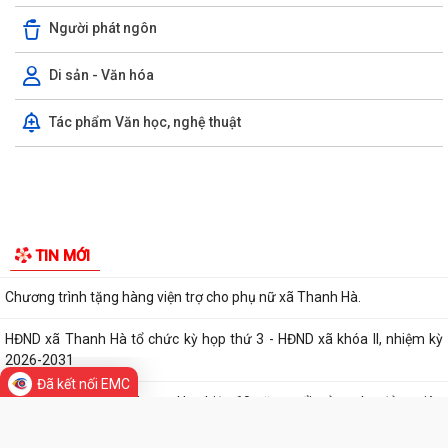
Thanh Hà đánh giá kết quả thực hiện công tác thu thập, kê khai, đăng
ký đất đai, đo đạc, lập bản đồ...
Chủ động chuyển đổi số trước khi tắt sóng 2G
GIỚI THIỆU CHUNG
Tổ đại biểu HĐND thành phố số 15 tiếp xúc cử tri sau kỳ họp thường lệ
Thông tin chung
giữa năm 2026
Tổ chức bộ máy
Thanh Hà đẩy mạnh chuyển đổi số trong công tác phòng cháy, chữa
cháy và cứu nạn, cứu hộ
Người phát ngôn
Thông báo kết quả kỳ xét thăng hạng chức danh nghề nghiệp giáo
viên phổ thông công lập từ hạng II...
Di sản - Văn hóa
Cảnh báo hình thức lừa đảo chiếm đoạt tài sản ngân hàng qua thủ
Tác phẩm Văn học, nghệ thuật
thuật "hỗi trợ số hoá dữ liệu đất...
Hải Phòng giảm thời gian giải quyết từ 50% trở lên hơn 1.900 thủ tục
Đã kết nối EMC
hành chính
Lịch làm việc của Thường trực HĐND xã và Lãnh đạo UBND xã từ ngày
03/8/2026 đến ngày 07/8/2026