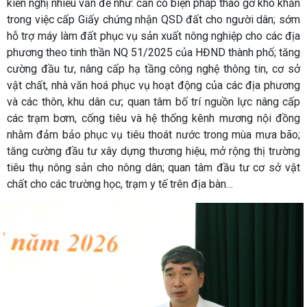
kiến nghị nhiều vấn đề như: cần có biện pháp tháo gỡ khó khăn
trong việc cấp Giấy chứng nhận QSD đất cho người dân; sớm
hỗ trợ máy làm đất phục vụ sản xuất nông nghiệp cho các địa
phương theo tinh thần NQ 51/2025 của HĐND thành phố; tăng
cường đầu tư, nâng cấp hạ tầng công nghệ thông tin, cơ sở
vật chất, nhà văn hoá phục vụ hoạt động của các địa phương
và các thôn, khu dân cư; quan tâm bố trí nguồn lực nâng cấp
các trạm bơm, cống tiêu và hệ thống kênh mương nội đồng
nhằm đảm bảo phục vụ tiêu thoát nước trong mùa mưa bão;
tăng cường đầu tư xây dựng thương hiệu, mở rộng thị trường
tiêu thụ nông sản cho nông dân; quan tâm đầu tư cơ sở vật
chất cho các trường học, trạm y tế trên địa bàn…