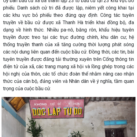
Ủy ban bầu cử xã đã thành lập 23 tổ bầu cử tại 23 khu vực bỏ
phiếu. Danh sách cử tri đã được lập, niêm yết công khai tại
các khu vực bỏ phiếu theo đúng quy định. Công tác tuyên
truyền về bầu cử được xã Thanh Hà triển khai đồng bộ, đa
dạng về hình thức. Nhiều pa-nô, băng rôn, khẩu hiệu tuyên
truyền được treo tại các trục đường chính, khu dân cư; hệ
thống truyền thanh của xã tăng cường thời lượng phát sóng
các nội dung liên quan đến cuộc bầu cử. Đồng thời, các tin, bài
tuyên truyền được đăng tải thường xuyên trên Cổng thông tin
điện tử của xã, các trang mạng xã hội và lồng ghép trong các
hội nghị của thôn, các tổ chức đoàn thể nhằm nâng cao nhận
thức của cán bộ, đảng viên và Nhân dân về ý nghĩa, tầm quan
trọng của cuộc bầu cử.