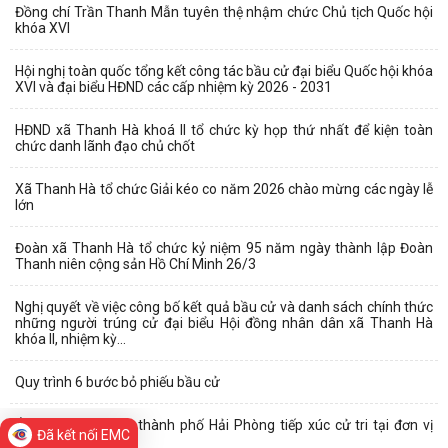
Đồng chí Trần Thanh Mẫn tuyên thệ nhậm chức Chủ tịch Quốc hội
khóa XVI
Hội nghị toàn quốc tổng kết công tác bầu cử đại biểu Quốc hội khóa
XVI và đại biểu HĐND các cấp nhiệm kỳ 2026 - 2031
HĐND xã Thanh Hà khoá II tổ chức kỳ họp thứ nhất để kiện toàn
chức danh lãnh đạo chủ chốt
Xã Thanh Hà tổ chức Giải kéo co năm 2026 chào mừng các ngày lễ
lớn
Đoàn xã Thanh Hà tổ chức kỷ niệm 95 năm ngày thành lập Đoàn
Thanh niên cộng sản Hồ Chí Minh 26/3
Nghị quyết về việc công bố kết quả bầu cử và danh sách chính thức
những người trúng cử đại biểu Hội đồng nhân dân xã Thanh Hà
khóa II, nhiệm kỳ...
Quy trình 6 bước bỏ phiếu bầu cử
Ứng cử viên HĐND thành phố Hải Phòng tiếp xúc cử tri tại đơn vị
Đã kết nối EMC
bầu cử số 15