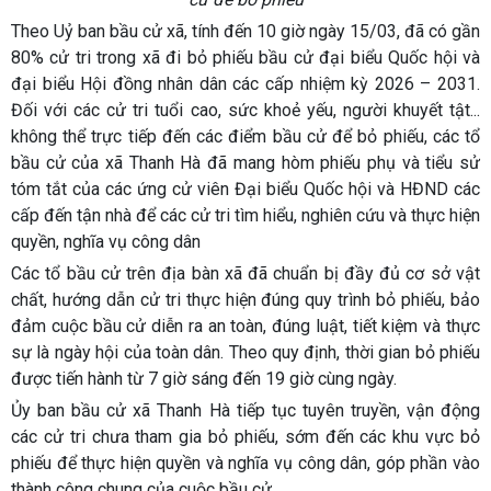
Theo Uỷ ban bầu cử xã, tính đến 10 giờ ngày 15/03, đã có gần
80% cử tri trong xã đi bỏ phiếu bầu cử đại biểu Quốc hội và
đại biểu Hội đồng nhân dân các cấp nhiệm kỳ 2026 – 2031.
Đối với các cử tri tuổi cao, sức khoẻ yếu, người khuyết tật...
không thể trực tiếp đến các điểm bầu cử để bỏ phiếu, các tổ
bầu cử của xã Thanh Hà đã mang hòm phiếu phụ và tiểu sử
tóm tắt của các ứng cử viên Đại biểu Quốc hội và HĐND các
cấp đến tận nhà để các cử tri tìm hiểu, nghiên cứu và thực hiện
quyền, nghĩa vụ công dân
Các tổ bầu cử trên địa bàn xã đã chuẩn bị đầy đủ cơ sở vật
chất, hướng dẫn cử tri thực hiện đúng quy trình bỏ phiếu, bảo
đảm cuộc bầu cử diễn ra an toàn, đúng luật, tiết kiệm và thực
sự là ngày hội của toàn dân. Theo quy định, thời gian bỏ phiếu
được tiến hành từ 7 giờ sáng đến 19 giờ cùng ngày.
Ủy ban bầu cử xã Thanh Hà tiếp tục tuyên truyền, vận động
các cử tri chưa tham gia bỏ phiếu, sớm đến các khu vực bỏ
phiếu để thực hiện quyền và nghĩa vụ công dân, góp phần vào
thành công chung của cuộc bầu cử.