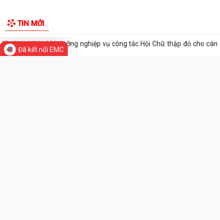
HĐND thành phố khóa XVII, nhiệm kỳ...
Chương trình tặng hàng viện trợ cho phụ nữ xã Thanh Hà.
HĐND xã Thanh Hà tổ chức kỳ họp thứ 3 - HĐND xã khóa II, nhiệm kỳ
Đã kết nối EMC
2026-2031
Đảng ủy xã Thanh Hà trao Huy hiệu 60 năm tuổi Đảng cho đảng viên
TIN MỚI
Mạc Đình Tường
Khai mạc Lớp bồi dưỡng nghiệp vụ công tác Hội Chữ thập đỏ cho cán
bộ Hội cơ sở
Quy định mới về 19 điều đảng viên không được làm
Thông qua chính sách hỗ trợ người hoạt động không chuyên trách tại
thôn, tổ dân phố nghỉ...
Công an xã Thanh Hà xử phạt vi phạm hành chính 110 triệu đồng đối
với 7 cơ sở kinh doanh có điều...
Hội nghị toàn quốc nghiên cứu, học tập, quán triệt và triển khai thực